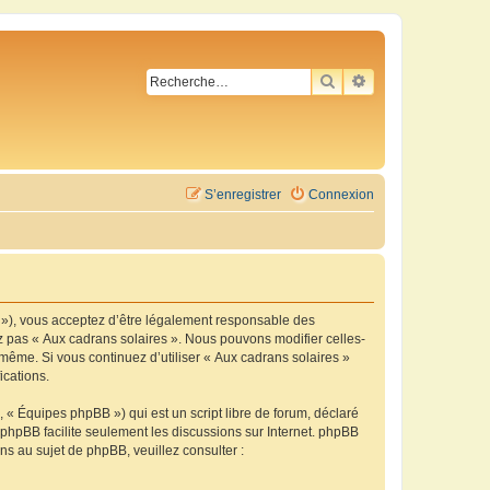
RECHERCHER
RECHERCHE AVA
S’enregistrer
Connexion
m »), vous acceptez d’être légalement responsable des
ez pas « Aux cadrans solaires ». Nous pouvons modifier celles-
-même. Si vous continuez d’utiliser « Aux cadrans solaires »
ications.
 « Équipes phpBB ») qui est un script libre de forum, déclaré
l phpBB facilite seulement les discussions sur Internet. phpBB
 au sujet de phpBB, veuillez consulter :