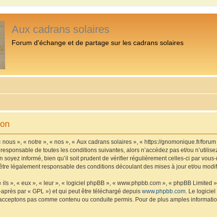
Aux cadrans solaires
Forum d'échange et de partage sur les cadrans solaires
ion
 nous », « notre », « nos », « Aux cadrans solaires », « https://gnomonique.fr/foru
 responsable de toutes les conditions suivantes, alors n’accédez pas et/ou n’utilis
 soyez informé, bien qu’il soit prudent de vérifier régulièrement celles-ci par vous
être légalement responsable des conditions découlant des mises à jour et/ou modif
ls », « eux », « leur », « logiciel phpBB », « www.phpbb.com », « phpBB Limited »,
-après par « GPL ») et qui peut être téléchargé depuis
www.phpbb.com
. Le logicie
acceptons pas comme contenu ou conduite permis. Pour de plus amples informations