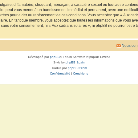
lgaire, diffamatoire, choquant, menaçant, à caractère sexuel ou tout autre contenu 
faire peut vous mener à un bannissement immédiat et permanent, avec une notificatio
trées pour aider au renforcement de ces conditions. Vous acceptez que « Aux cadra
saire. En tant que membre, vous acceptez que toutes les informations que vous av
ie sans votre consentement, ni « Aux cadrans solaires », ni phpBB ne pourront êtr
Nous cont
Développé par
phpBB
® Forum Software © phpBB Limited
Style by
phpBB Spain
Traduit par
phpBB-fr.com
Confidentialité
|
Conditions