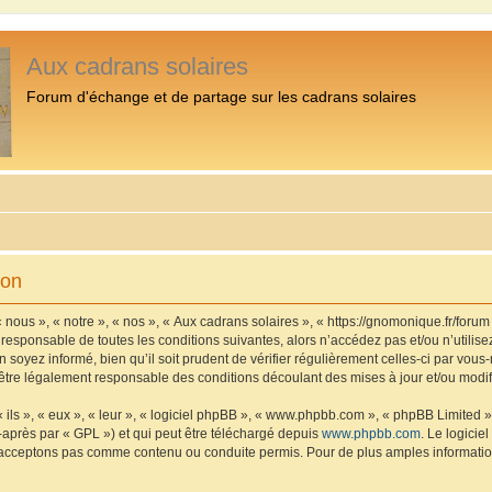
Aux cadrans solaires
Forum d'échange et de partage sur les cadrans solaires
ion
 nous », « notre », « nos », « Aux cadrans solaires », « https://gnomonique.fr/foru
 responsable de toutes les conditions suivantes, alors n’accédez pas et/ou n’utilis
 soyez informé, bien qu’il soit prudent de vérifier régulièrement celles-ci par vous
être légalement responsable des conditions découlant des mises à jour et/ou modif
ls », « eux », « leur », « logiciel phpBB », « www.phpbb.com », « phpBB Limited »,
-après par « GPL ») et qui peut être téléchargé depuis
www.phpbb.com
. Le logicie
acceptons pas comme contenu ou conduite permis. Pour de plus amples informations