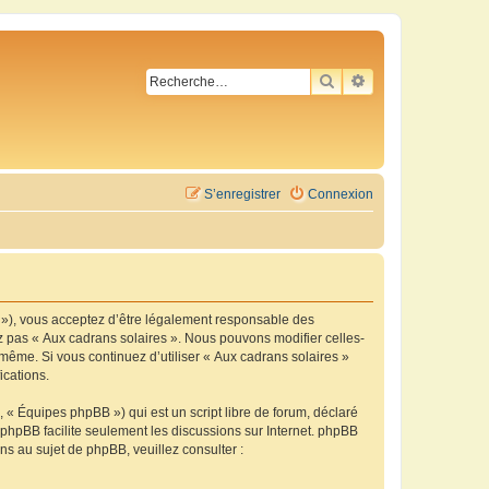
RECHERCHER
RECHERCHE AVA
S’enregistrer
Connexion
m »), vous acceptez d’être légalement responsable des
ez pas « Aux cadrans solaires ». Nous pouvons modifier celles-
-même. Si vous continuez d’utiliser « Aux cadrans solaires »
ications.
 « Équipes phpBB ») qui est un script libre de forum, déclaré
l phpBB facilite seulement les discussions sur Internet. phpBB
 au sujet de phpBB, veuillez consulter :