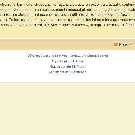
lgaire, diffamatoire, choquant, menaçant, à caractère sexuel ou tout autre contenu 
faire peut vous mener à un bannissement immédiat et permanent, avec une notificatio
trées pour aider au renforcement de ces conditions. Vous acceptez que « Aux cadra
saire. En tant que membre, vous acceptez que toutes les informations que vous av
ie sans votre consentement, ni « Aux cadrans solaires », ni phpBB ne pourront êtr
Nous cont
Développé par
phpBB
® Forum Software © phpBB Limited
Style by
phpBB Spain
Traduit par
phpBB-fr.com
Confidentialité
|
Conditions