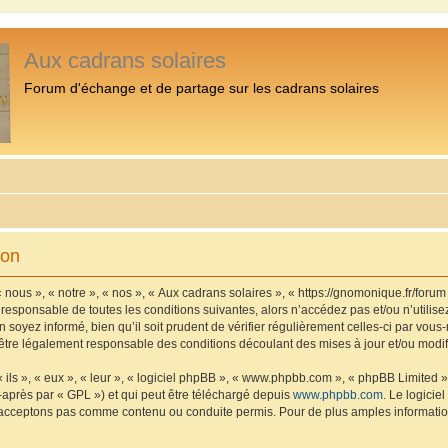
Aux cadrans solaires
Forum d'échange et de partage sur les cadrans solaires
ion
 nous », « notre », « nos », « Aux cadrans solaires », « https://gnomonique.fr/foru
 responsable de toutes les conditions suivantes, alors n’accédez pas et/ou n’utilis
 soyez informé, bien qu’il soit prudent de vérifier régulièrement celles-ci par vous
être légalement responsable des conditions découlant des mises à jour et/ou modif
ls », « eux », « leur », « logiciel phpBB », « www.phpbb.com », « phpBB Limited »,
-après par « GPL ») et qui peut être téléchargé depuis
www.phpbb.com
. Le logicie
acceptons pas comme contenu ou conduite permis. Pour de plus amples informations