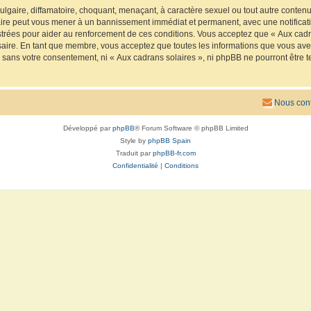
lgaire, diffamatoire, choquant, menaçant, à caractère sexuel ou tout autre contenu 
faire peut vous mener à un bannissement immédiat et permanent, avec une notificatio
trées pour aider au renforcement de ces conditions. Vous acceptez que « Aux cadra
saire. En tant que membre, vous acceptez que toutes les informations que vous av
ie sans votre consentement, ni « Aux cadrans solaires », ni phpBB ne pourront êtr
Nous cont
Développé par
phpBB
® Forum Software © phpBB Limited
Style by
phpBB Spain
Traduit par
phpBB-fr.com
Confidentialité
|
Conditions