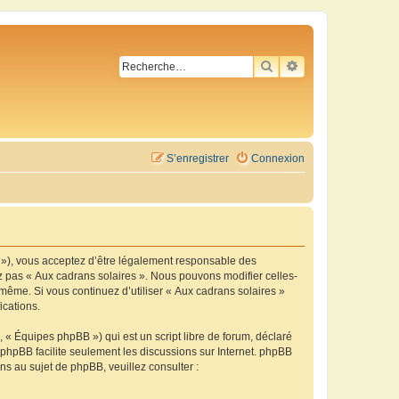
RECHERCHER
RECHERCHE AVA
S’enregistrer
Connexion
m »), vous acceptez d’être légalement responsable des
ez pas « Aux cadrans solaires ». Nous pouvons modifier celles-
-même. Si vous continuez d’utiliser « Aux cadrans solaires »
ications.
 « Équipes phpBB ») qui est un script libre de forum, déclaré
l phpBB facilite seulement les discussions sur Internet. phpBB
 au sujet de phpBB, veuillez consulter :