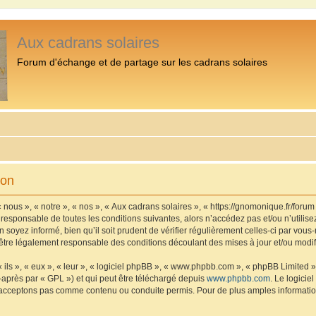
Aux cadrans solaires
Forum d'échange et de partage sur les cadrans solaires
ion
 nous », « notre », « nos », « Aux cadrans solaires », « https://gnomonique.fr/foru
 responsable de toutes les conditions suivantes, alors n’accédez pas et/ou n’utilis
 soyez informé, bien qu’il soit prudent de vérifier régulièrement celles-ci par vous
être légalement responsable des conditions découlant des mises à jour et/ou modif
ls », « eux », « leur », « logiciel phpBB », « www.phpbb.com », « phpBB Limited »,
-après par « GPL ») et qui peut être téléchargé depuis
www.phpbb.com
. Le logicie
acceptons pas comme contenu ou conduite permis. Pour de plus amples informations