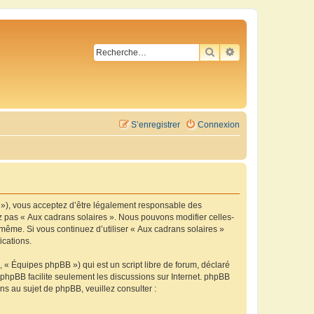
RECHERCHER
RECHERCHE AVA
S’enregistrer
Connexion
m »), vous acceptez d’être légalement responsable des
ez pas « Aux cadrans solaires ». Nous pouvons modifier celles-
-même. Si vous continuez d’utiliser « Aux cadrans solaires »
ications.
 « Équipes phpBB ») qui est un script libre de forum, déclaré
l phpBB facilite seulement les discussions sur Internet. phpBB
 au sujet de phpBB, veuillez consulter :