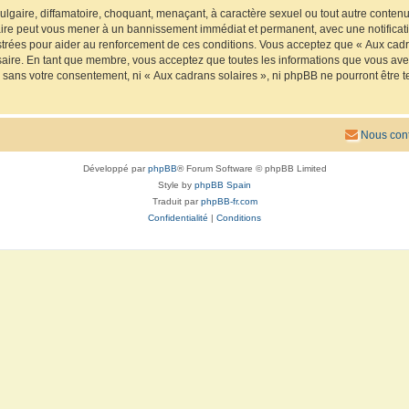
lgaire, diffamatoire, choquant, menaçant, à caractère sexuel ou tout autre contenu 
faire peut vous mener à un bannissement immédiat et permanent, avec une notificatio
trées pour aider au renforcement de ces conditions. Vous acceptez que « Aux cadra
saire. En tant que membre, vous acceptez que toutes les informations que vous av
ie sans votre consentement, ni « Aux cadrans solaires », ni phpBB ne pourront êtr
Nous cont
Développé par
phpBB
® Forum Software © phpBB Limited
Style by
phpBB Spain
Traduit par
phpBB-fr.com
Confidentialité
|
Conditions