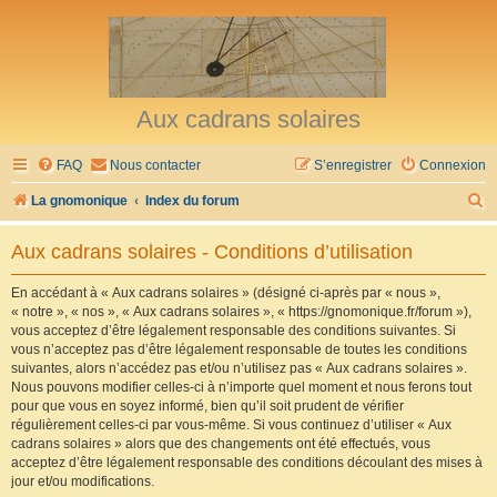
Aux cadrans solaires
FAQ
Nous contacter
S’enregistrer
Connexion
R
La gnomonique
Index du forum
e
Aux cadrans solaires - Conditions d’utilisation
c
h
En accédant à « Aux cadrans solaires » (désigné ci-après par « nous »,
« notre », « nos », « Aux cadrans solaires », « https://gnomonique.fr/forum »),
e
vous acceptez d’être légalement responsable des conditions suivantes. Si
r
vous n’acceptez pas d’être légalement responsable de toutes les conditions
suivantes, alors n’accédez pas et/ou n’utilisez pas « Aux cadrans solaires ».
c
Nous pouvons modifier celles-ci à n’importe quel moment et nous ferons tout
h
pour que vous en soyez informé, bien qu’il soit prudent de vérifier
régulièrement celles-ci par vous-même. Si vous continuez d’utiliser « Aux
e
cadrans solaires » alors que des changements ont été effectués, vous
r
acceptez d’être légalement responsable des conditions découlant des mises à
jour et/ou modifications.