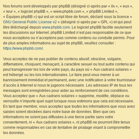
Nos forums sont développés par phpBB (désigné ci-après par « ils », « eux »,
« leur », « logiciel phpBB », « www.phpbb.com », « phpBB Limited »,
« Équipes phpBB ») qui est un script libre de forum, déclaré sous la licence «
GNU General Public License v2
» (désigné ci-après par « GPL ») et qui peut
être téléchargé depuis
www.phpbb.com
. Le logiciel phpBB facilite seulement
les discussions sur Internet. phpBB Limited n’est pas responsable de ce que
nous acceptons ou n’acceptons pas comme contenu ou conduite permis. Pour
de plus amples informations au sujet de phpBB, veuillez consulter :
https://www.phpbb.com/
.
Vous acceptez de ne pas publier de contenu abusif, obscène, vulgaire,
diffamatoire, choquant, menaçant, à caractère sexuel ou tout autre contenu qui
peut transgresser les lois de votre pays, du pays où « Aux cadrans solaires »
est hébergé ou les lois internationales. Le faire peut vous mener à un
bannissement immédiat et permanent, avec une notification à votre fournisseur
d’accès à Internet si nous le jugeons nécessaire. Les adresses IP de tous les
messages sont enregistrées pour aider au renforcement de ces conditions.
Vous acceptez que « Aux cadrans solaires » supprime, modifie, déplace ou
verrouille n’importe quel sujet lorsque nous estimons que cela est nécessaire.
En tant que membre, vous acceptez que toutes les informations que vous avez
saisies soient stockées dans notre base de données. Bien que ces
informations ne soient pas diffusées à une tierce partie sans votre
consentement, ni « Aux cadrans solaires », ni phpBB ne pourront être tenus
comme responsables en cas de tentative de piratage visant à compromettre
les données.