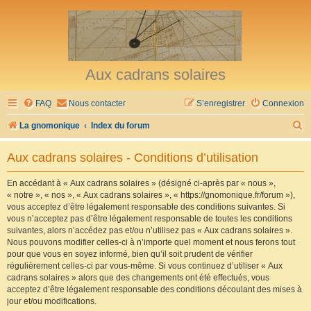
Aux cadrans solaires
FAQ
Nous contacter
S’enregistrer
Connexion
R
La gnomonique
Index du forum
e
Aux cadrans solaires - Conditions d’utilisation
c
h
En accédant à « Aux cadrans solaires » (désigné ci-après par « nous »,
« notre », « nos », « Aux cadrans solaires », « https://gnomonique.fr/forum »),
e
vous acceptez d’être légalement responsable des conditions suivantes. Si
r
vous n’acceptez pas d’être légalement responsable de toutes les conditions
suivantes, alors n’accédez pas et/ou n’utilisez pas « Aux cadrans solaires ».
c
Nous pouvons modifier celles-ci à n’importe quel moment et nous ferons tout
h
pour que vous en soyez informé, bien qu’il soit prudent de vérifier
régulièrement celles-ci par vous-même. Si vous continuez d’utiliser « Aux
e
cadrans solaires » alors que des changements ont été effectués, vous
r
acceptez d’être légalement responsable des conditions découlant des mises à
jour et/ou modifications.