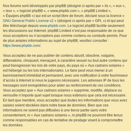
Nos forums sont développés par phpBB (désigné ci-après par « ils », « eux »,
« leur », « logiciel phpBB », « www.phpbb.com », « phpBB Limited »,
« Équipes phpBB ») qui est un script libre de forum, déclaré sous la licence «
GNU General Public License v2
» (désigné ci-après par « GPL ») et qui peut
être téléchargé depuis
www.phpbb.com
. Le logiciel phpBB facilite seulement
les discussions sur Internet. phpBB Limited n’est pas responsable de ce que
nous acceptons ou n’acceptons pas comme contenu ou conduite permis. Pour
de plus amples informations au sujet de phpBB, veuillez consulter :
https://www.phpbb.com/
.
Vous acceptez de ne pas publier de contenu abusif, obscène, vulgaire,
diffamatoire, choquant, menaçant, à caractère sexuel ou tout autre contenu qui
peut transgresser les lois de votre pays, du pays où « Aux cadrans solaires »
est hébergé ou les lois internationales. Le faire peut vous mener à un
bannissement immédiat et permanent, avec une notification à votre fournisseur
d’accès à Internet si nous le jugeons nécessaire. Les adresses IP de tous les
messages sont enregistrées pour aider au renforcement de ces conditions.
Vous acceptez que « Aux cadrans solaires » supprime, modifie, déplace ou
verrouille n’importe quel sujet lorsque nous estimons que cela est nécessaire.
En tant que membre, vous acceptez que toutes les informations que vous avez
saisies soient stockées dans notre base de données. Bien que ces
informations ne soient pas diffusées à une tierce partie sans votre
consentement, ni « Aux cadrans solaires », ni phpBB ne pourront être tenus
comme responsables en cas de tentative de piratage visant à compromettre
les données.