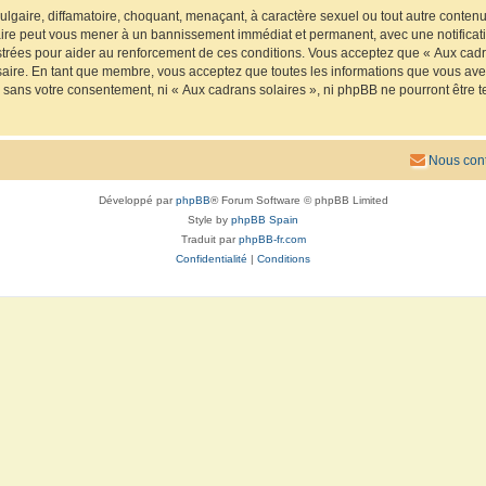
lgaire, diffamatoire, choquant, menaçant, à caractère sexuel ou tout autre contenu 
faire peut vous mener à un bannissement immédiat et permanent, avec une notificatio
trées pour aider au renforcement de ces conditions. Vous acceptez que « Aux cadra
saire. En tant que membre, vous acceptez que toutes les informations que vous av
ie sans votre consentement, ni « Aux cadrans solaires », ni phpBB ne pourront êtr
Nous cont
Développé par
phpBB
® Forum Software © phpBB Limited
Style by
phpBB Spain
Traduit par
phpBB-fr.com
Confidentialité
|
Conditions