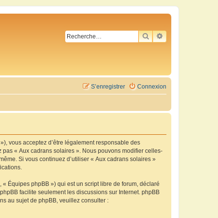
RECHERCHER
RECHERCHE AVA
S’enregistrer
Connexion
m »), vous acceptez d’être légalement responsable des
ez pas « Aux cadrans solaires ». Nous pouvons modifier celles-
-même. Si vous continuez d’utiliser « Aux cadrans solaires »
ications.
 « Équipes phpBB ») qui est un script libre de forum, déclaré
l phpBB facilite seulement les discussions sur Internet. phpBB
 au sujet de phpBB, veuillez consulter :