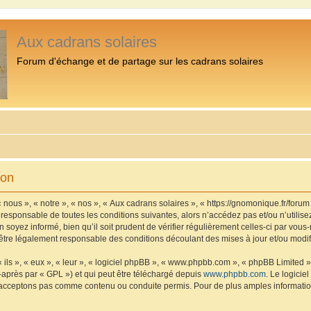
Aux cadrans solaires
Forum d'échange et de partage sur les cadrans solaires
ion
 nous », « notre », « nos », « Aux cadrans solaires », « https://gnomonique.fr/foru
 responsable de toutes les conditions suivantes, alors n’accédez pas et/ou n’utilis
 soyez informé, bien qu’il soit prudent de vérifier régulièrement celles-ci par vous
être légalement responsable des conditions découlant des mises à jour et/ou modif
ls », « eux », « leur », « logiciel phpBB », « www.phpbb.com », « phpBB Limited »,
-après par « GPL ») et qui peut être téléchargé depuis
www.phpbb.com
. Le logicie
acceptons pas comme contenu ou conduite permis. Pour de plus amples informations