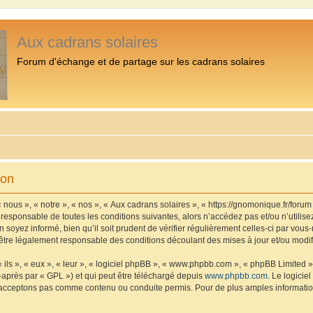
Aux cadrans solaires
Forum d'échange et de partage sur les cadrans solaires
ion
 nous », « notre », « nos », « Aux cadrans solaires », « https://gnomonique.fr/foru
 responsable de toutes les conditions suivantes, alors n’accédez pas et/ou n’utilis
 soyez informé, bien qu’il soit prudent de vérifier régulièrement celles-ci par vous
être légalement responsable des conditions découlant des mises à jour et/ou modif
ls », « eux », « leur », « logiciel phpBB », « www.phpbb.com », « phpBB Limited »,
-après par « GPL ») et qui peut être téléchargé depuis
www.phpbb.com
. Le logicie
acceptons pas comme contenu ou conduite permis. Pour de plus amples informations