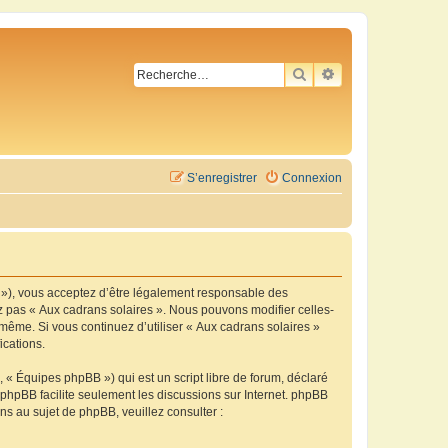
RECHERCHER
RECHERCHE AVA
S’enregistrer
Connexion
m »), vous acceptez d’être légalement responsable des
ez pas « Aux cadrans solaires ». Nous pouvons modifier celles-
-même. Si vous continuez d’utiliser « Aux cadrans solaires »
ications.
 « Équipes phpBB ») qui est un script libre de forum, déclaré
l phpBB facilite seulement les discussions sur Internet. phpBB
 au sujet de phpBB, veuillez consulter :