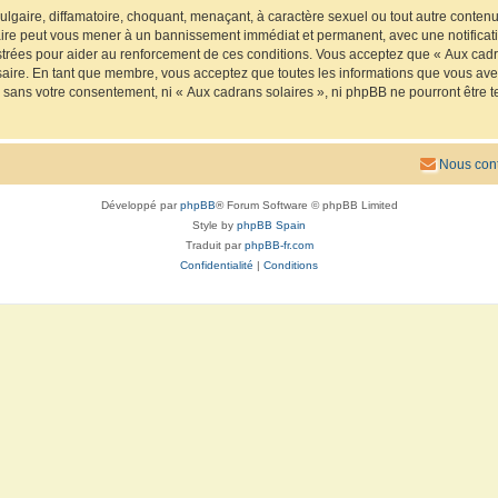
lgaire, diffamatoire, choquant, menaçant, à caractère sexuel ou tout autre contenu 
faire peut vous mener à un bannissement immédiat et permanent, avec une notificatio
trées pour aider au renforcement de ces conditions. Vous acceptez que « Aux cadra
saire. En tant que membre, vous acceptez que toutes les informations que vous av
ie sans votre consentement, ni « Aux cadrans solaires », ni phpBB ne pourront êtr
Nous cont
Développé par
phpBB
® Forum Software © phpBB Limited
Style by
phpBB Spain
Traduit par
phpBB-fr.com
Confidentialité
|
Conditions