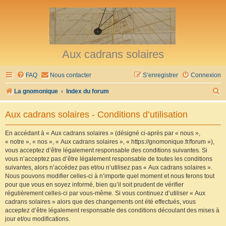
Aux cadrans solaires
FAQ
Nous contacter
S’enregistrer
Connexion
R
La gnomonique
Index du forum
e
Aux cadrans solaires - Conditions d’utilisation
c
h
En accédant à « Aux cadrans solaires » (désigné ci-après par « nous »,
« notre », « nos », « Aux cadrans solaires », « https://gnomonique.fr/forum »),
e
vous acceptez d’être légalement responsable des conditions suivantes. Si
r
vous n’acceptez pas d’être légalement responsable de toutes les conditions
suivantes, alors n’accédez pas et/ou n’utilisez pas « Aux cadrans solaires ».
c
Nous pouvons modifier celles-ci à n’importe quel moment et nous ferons tout
h
pour que vous en soyez informé, bien qu’il soit prudent de vérifier
régulièrement celles-ci par vous-même. Si vous continuez d’utiliser « Aux
e
cadrans solaires » alors que des changements ont été effectués, vous
r
acceptez d’être légalement responsable des conditions découlant des mises à
jour et/ou modifications.