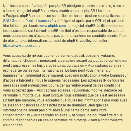
Nos forums sont développés par phpBB (désigné ci-après par « ils », « eux »,
« leur », « logiciel phpBB », « www.phpbb.com », « phpBB Limited »,
« Équipes phpBB ») qui est un script libre de forum, déclaré sous la licence «
GNU General Public License v2
» (désigné ci-après par « GPL ») et qui peut
être téléchargé depuis
www.phpbb.com
. Le logiciel phpBB facilite seulement
les discussions sur Internet. phpBB Limited n’est pas responsable de ce que
nous acceptons ou n’acceptons pas comme contenu ou conduite permis. Pour
de plus amples informations au sujet de phpBB, veuillez consulter :
https://www.phpbb.com/
.
Vous acceptez de ne pas publier de contenu abusif, obscène, vulgaire,
diffamatoire, choquant, menaçant, à caractère sexuel ou tout autre contenu qui
peut transgresser les lois de votre pays, du pays où « Aux cadrans solaires »
est hébergé ou les lois internationales. Le faire peut vous mener à un
bannissement immédiat et permanent, avec une notification à votre fournisseur
d’accès à Internet si nous le jugeons nécessaire. Les adresses IP de tous les
messages sont enregistrées pour aider au renforcement de ces conditions.
Vous acceptez que « Aux cadrans solaires » supprime, modifie, déplace ou
verrouille n’importe quel sujet lorsque nous estimons que cela est nécessaire.
En tant que membre, vous acceptez que toutes les informations que vous avez
saisies soient stockées dans notre base de données. Bien que ces
informations ne soient pas diffusées à une tierce partie sans votre
consentement, ni « Aux cadrans solaires », ni phpBB ne pourront être tenus
comme responsables en cas de tentative de piratage visant à compromettre
les données.