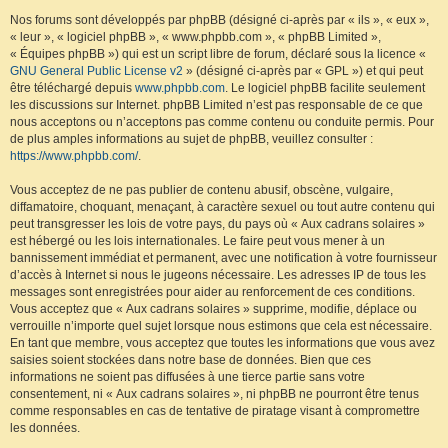
Nos forums sont développés par phpBB (désigné ci-après par « ils », « eux »,
« leur », « logiciel phpBB », « www.phpbb.com », « phpBB Limited »,
« Équipes phpBB ») qui est un script libre de forum, déclaré sous la licence «
GNU General Public License v2
» (désigné ci-après par « GPL ») et qui peut
être téléchargé depuis
www.phpbb.com
. Le logiciel phpBB facilite seulement
les discussions sur Internet. phpBB Limited n’est pas responsable de ce que
nous acceptons ou n’acceptons pas comme contenu ou conduite permis. Pour
de plus amples informations au sujet de phpBB, veuillez consulter :
https://www.phpbb.com/
.
Vous acceptez de ne pas publier de contenu abusif, obscène, vulgaire,
diffamatoire, choquant, menaçant, à caractère sexuel ou tout autre contenu qui
peut transgresser les lois de votre pays, du pays où « Aux cadrans solaires »
est hébergé ou les lois internationales. Le faire peut vous mener à un
bannissement immédiat et permanent, avec une notification à votre fournisseur
d’accès à Internet si nous le jugeons nécessaire. Les adresses IP de tous les
messages sont enregistrées pour aider au renforcement de ces conditions.
Vous acceptez que « Aux cadrans solaires » supprime, modifie, déplace ou
verrouille n’importe quel sujet lorsque nous estimons que cela est nécessaire.
En tant que membre, vous acceptez que toutes les informations que vous avez
saisies soient stockées dans notre base de données. Bien que ces
informations ne soient pas diffusées à une tierce partie sans votre
consentement, ni « Aux cadrans solaires », ni phpBB ne pourront être tenus
comme responsables en cas de tentative de piratage visant à compromettre
les données.