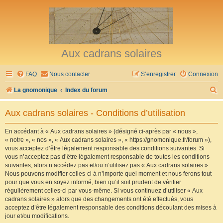
Aux cadrans solaires
FAQ
Nous contacter
S’enregistrer
Connexion
R
La gnomonique
Index du forum
e
Aux cadrans solaires - Conditions d’utilisation
c
h
En accédant à « Aux cadrans solaires » (désigné ci-après par « nous »,
« notre », « nos », « Aux cadrans solaires », « https://gnomonique.fr/forum »),
e
vous acceptez d’être légalement responsable des conditions suivantes. Si
r
vous n’acceptez pas d’être légalement responsable de toutes les conditions
suivantes, alors n’accédez pas et/ou n’utilisez pas « Aux cadrans solaires ».
c
Nous pouvons modifier celles-ci à n’importe quel moment et nous ferons tout
h
pour que vous en soyez informé, bien qu’il soit prudent de vérifier
régulièrement celles-ci par vous-même. Si vous continuez d’utiliser « Aux
e
cadrans solaires » alors que des changements ont été effectués, vous
r
acceptez d’être légalement responsable des conditions découlant des mises à
jour et/ou modifications.