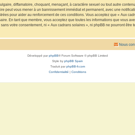
lgaire, diffamatoire, choquant, menaçant, à caractère sexuel ou tout autre contenu 
faire peut vous mener à un bannissement immédiat et permanent, avec une notificatio
trées pour aider au renforcement de ces conditions. Vous acceptez que « Aux cadra
saire. En tant que membre, vous acceptez que toutes les informations que vous av
ie sans votre consentement, ni « Aux cadrans solaires », ni phpBB ne pourront êtr
Nous cont
Développé par
phpBB
® Forum Software © phpBB Limited
Style by
phpBB Spain
Traduit par
phpBB-fr.com
Confidentialité
|
Conditions