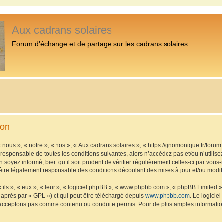
Aux cadrans solaires
Forum d'échange et de partage sur les cadrans solaires
ion
 nous », « notre », « nos », « Aux cadrans solaires », « https://gnomonique.fr/foru
 responsable de toutes les conditions suivantes, alors n’accédez pas et/ou n’utilis
 soyez informé, bien qu’il soit prudent de vérifier régulièrement celles-ci par vous
être légalement responsable des conditions découlant des mises à jour et/ou modif
ls », « eux », « leur », « logiciel phpBB », « www.phpbb.com », « phpBB Limited »,
-après par « GPL ») et qui peut être téléchargé depuis
www.phpbb.com
. Le logicie
acceptons pas comme contenu ou conduite permis. Pour de plus amples informations