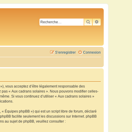
RECHERCHER
RECHERCHE AVA
S’enregistrer
Connexion
m »), vous acceptez d’être légalement responsable des
ez pas « Aux cadrans solaires ». Nous pouvons modifier celles-
-même. Si vous continuez d’utiliser « Aux cadrans solaires »
ications.
 « Équipes phpBB ») qui est un script libre de forum, déclaré
l phpBB facilite seulement les discussions sur Internet. phpBB
 au sujet de phpBB, veuillez consulter :