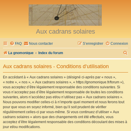
Aux cadrans solaires
FAQ
Nous contacter
S’enregistrer
Connexion
R
La gnomonique
Index du forum
e
Aux cadrans solaires - Conditions d’utilisation
c
h
En accédant à « Aux cadrans solaires » (désigné ci-après par « nous »,
« notre », « nos », « Aux cadrans solaires », « https://gnomonique.fr/forum »),
e
vous acceptez d’être légalement responsable des conditions suivantes. Si
r
vous n’acceptez pas d’être légalement responsable de toutes les conditions
suivantes, alors n’accédez pas et/ou n’utilisez pas « Aux cadrans solaires ».
c
Nous pouvons modifier celles-ci à n’importe quel moment et nous ferons tout
h
pour que vous en soyez informé, bien qu’il soit prudent de vérifier
régulièrement celles-ci par vous-même. Si vous continuez d’utiliser « Aux
e
cadrans solaires » alors que des changements ont été effectués, vous
r
acceptez d’être légalement responsable des conditions découlant des mises à
jour et/ou modifications.