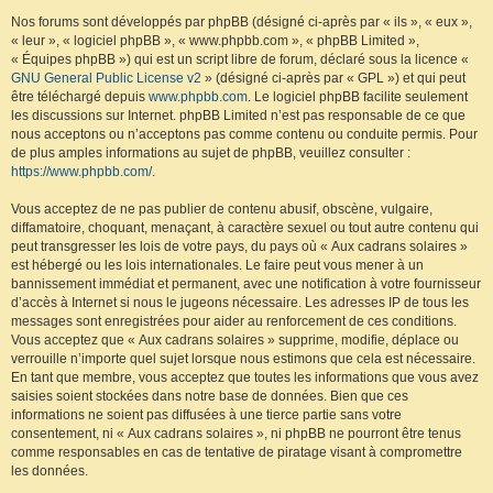
Nos forums sont développés par phpBB (désigné ci-après par « ils », « eux »,
« leur », « logiciel phpBB », « www.phpbb.com », « phpBB Limited »,
« Équipes phpBB ») qui est un script libre de forum, déclaré sous la licence «
GNU General Public License v2
» (désigné ci-après par « GPL ») et qui peut
être téléchargé depuis
www.phpbb.com
. Le logiciel phpBB facilite seulement
les discussions sur Internet. phpBB Limited n’est pas responsable de ce que
nous acceptons ou n’acceptons pas comme contenu ou conduite permis. Pour
de plus amples informations au sujet de phpBB, veuillez consulter :
https://www.phpbb.com/
.
Vous acceptez de ne pas publier de contenu abusif, obscène, vulgaire,
diffamatoire, choquant, menaçant, à caractère sexuel ou tout autre contenu qui
peut transgresser les lois de votre pays, du pays où « Aux cadrans solaires »
est hébergé ou les lois internationales. Le faire peut vous mener à un
bannissement immédiat et permanent, avec une notification à votre fournisseur
d’accès à Internet si nous le jugeons nécessaire. Les adresses IP de tous les
messages sont enregistrées pour aider au renforcement de ces conditions.
Vous acceptez que « Aux cadrans solaires » supprime, modifie, déplace ou
verrouille n’importe quel sujet lorsque nous estimons que cela est nécessaire.
En tant que membre, vous acceptez que toutes les informations que vous avez
saisies soient stockées dans notre base de données. Bien que ces
informations ne soient pas diffusées à une tierce partie sans votre
consentement, ni « Aux cadrans solaires », ni phpBB ne pourront être tenus
comme responsables en cas de tentative de piratage visant à compromettre
les données.