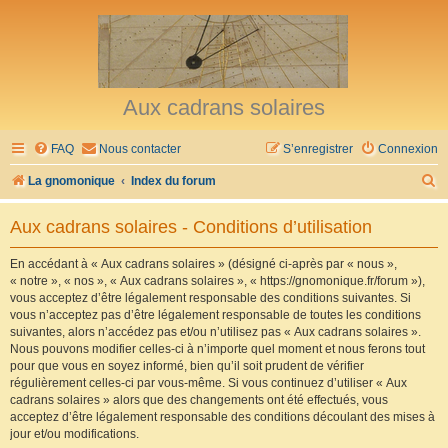
Aux cadrans solaires
FAQ
Nous contacter
S’enregistrer
Connexion
R
La gnomonique
Index du forum
e
Aux cadrans solaires - Conditions d’utilisation
c
h
En accédant à « Aux cadrans solaires » (désigné ci-après par « nous »,
« notre », « nos », « Aux cadrans solaires », « https://gnomonique.fr/forum »),
e
vous acceptez d’être légalement responsable des conditions suivantes. Si
r
vous n’acceptez pas d’être légalement responsable de toutes les conditions
suivantes, alors n’accédez pas et/ou n’utilisez pas « Aux cadrans solaires ».
c
Nous pouvons modifier celles-ci à n’importe quel moment et nous ferons tout
h
pour que vous en soyez informé, bien qu’il soit prudent de vérifier
régulièrement celles-ci par vous-même. Si vous continuez d’utiliser « Aux
e
cadrans solaires » alors que des changements ont été effectués, vous
r
acceptez d’être légalement responsable des conditions découlant des mises à
jour et/ou modifications.