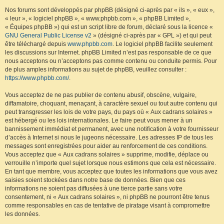
Nos forums sont développés par phpBB (désigné ci-après par « ils », « eux »,
« leur », « logiciel phpBB », « www.phpbb.com », « phpBB Limited »,
« Équipes phpBB ») qui est un script libre de forum, déclaré sous la licence «
GNU General Public License v2
» (désigné ci-après par « GPL ») et qui peut
être téléchargé depuis
www.phpbb.com
. Le logiciel phpBB facilite seulement
les discussions sur Internet. phpBB Limited n’est pas responsable de ce que
nous acceptons ou n’acceptons pas comme contenu ou conduite permis. Pour
de plus amples informations au sujet de phpBB, veuillez consulter :
https://www.phpbb.com/
.
Vous acceptez de ne pas publier de contenu abusif, obscène, vulgaire,
diffamatoire, choquant, menaçant, à caractère sexuel ou tout autre contenu qui
peut transgresser les lois de votre pays, du pays où « Aux cadrans solaires »
est hébergé ou les lois internationales. Le faire peut vous mener à un
bannissement immédiat et permanent, avec une notification à votre fournisseur
d’accès à Internet si nous le jugeons nécessaire. Les adresses IP de tous les
messages sont enregistrées pour aider au renforcement de ces conditions.
Vous acceptez que « Aux cadrans solaires » supprime, modifie, déplace ou
verrouille n’importe quel sujet lorsque nous estimons que cela est nécessaire.
En tant que membre, vous acceptez que toutes les informations que vous avez
saisies soient stockées dans notre base de données. Bien que ces
informations ne soient pas diffusées à une tierce partie sans votre
consentement, ni « Aux cadrans solaires », ni phpBB ne pourront être tenus
comme responsables en cas de tentative de piratage visant à compromettre
les données.