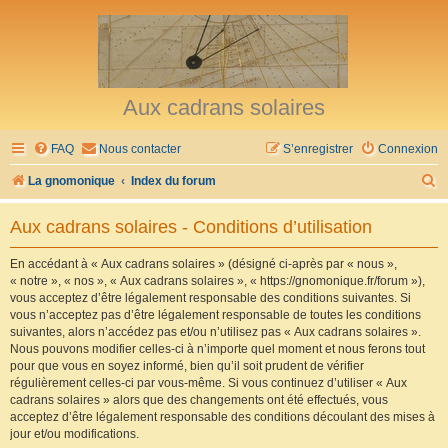
Aux cadrans solaires
FAQ
Nous contacter
S’enregistrer
Connexion
R
La gnomonique
Index du forum
e
Aux cadrans solaires - Conditions d’utilisation
c
h
En accédant à « Aux cadrans solaires » (désigné ci-après par « nous »,
« notre », « nos », « Aux cadrans solaires », « https://gnomonique.fr/forum »),
e
vous acceptez d’être légalement responsable des conditions suivantes. Si
r
vous n’acceptez pas d’être légalement responsable de toutes les conditions
suivantes, alors n’accédez pas et/ou n’utilisez pas « Aux cadrans solaires ».
c
Nous pouvons modifier celles-ci à n’importe quel moment et nous ferons tout
h
pour que vous en soyez informé, bien qu’il soit prudent de vérifier
régulièrement celles-ci par vous-même. Si vous continuez d’utiliser « Aux
e
cadrans solaires » alors que des changements ont été effectués, vous
r
acceptez d’être légalement responsable des conditions découlant des mises à
jour et/ou modifications.