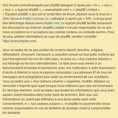
Nos forums sont développés par phpBB (désigné ci-après par « ils », « eux »,
« leur », « logiciel phpBB », « www.phpbb.com », « phpBB Limited »,
« Équipes phpBB ») qui est un script libre de forum, déclaré sous la licence «
GNU General Public License v2
» (désigné ci-après par « GPL ») et qui peut
être téléchargé depuis
www.phpbb.com
. Le logiciel phpBB facilite seulement
les discussions sur Internet. phpBB Limited n’est pas responsable de ce que
nous acceptons ou n’acceptons pas comme contenu ou conduite permis. Pour
de plus amples informations au sujet de phpBB, veuillez consulter :
https://www.phpbb.com/
.
Vous acceptez de ne pas publier de contenu abusif, obscène, vulgaire,
diffamatoire, choquant, menaçant, à caractère sexuel ou tout autre contenu qui
peut transgresser les lois de votre pays, du pays où « Aux cadrans solaires »
est hébergé ou les lois internationales. Le faire peut vous mener à un
bannissement immédiat et permanent, avec une notification à votre fournisseur
d’accès à Internet si nous le jugeons nécessaire. Les adresses IP de tous les
messages sont enregistrées pour aider au renforcement de ces conditions.
Vous acceptez que « Aux cadrans solaires » supprime, modifie, déplace ou
verrouille n’importe quel sujet lorsque nous estimons que cela est nécessaire.
En tant que membre, vous acceptez que toutes les informations que vous avez
saisies soient stockées dans notre base de données. Bien que ces
informations ne soient pas diffusées à une tierce partie sans votre
consentement, ni « Aux cadrans solaires », ni phpBB ne pourront être tenus
comme responsables en cas de tentative de piratage visant à compromettre
les données.