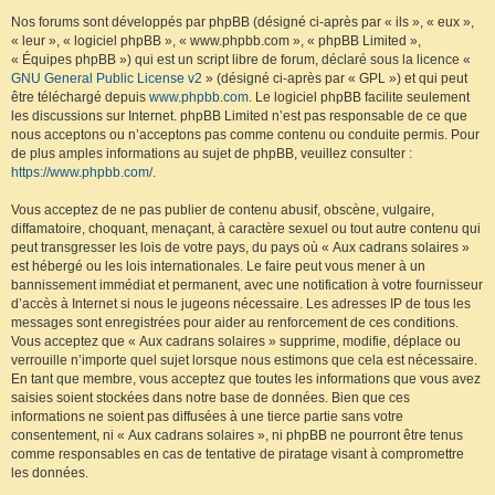
Nos forums sont développés par phpBB (désigné ci-après par « ils », « eux »,
« leur », « logiciel phpBB », « www.phpbb.com », « phpBB Limited »,
« Équipes phpBB ») qui est un script libre de forum, déclaré sous la licence «
GNU General Public License v2
» (désigné ci-après par « GPL ») et qui peut
être téléchargé depuis
www.phpbb.com
. Le logiciel phpBB facilite seulement
les discussions sur Internet. phpBB Limited n’est pas responsable de ce que
nous acceptons ou n’acceptons pas comme contenu ou conduite permis. Pour
de plus amples informations au sujet de phpBB, veuillez consulter :
https://www.phpbb.com/
.
Vous acceptez de ne pas publier de contenu abusif, obscène, vulgaire,
diffamatoire, choquant, menaçant, à caractère sexuel ou tout autre contenu qui
peut transgresser les lois de votre pays, du pays où « Aux cadrans solaires »
est hébergé ou les lois internationales. Le faire peut vous mener à un
bannissement immédiat et permanent, avec une notification à votre fournisseur
d’accès à Internet si nous le jugeons nécessaire. Les adresses IP de tous les
messages sont enregistrées pour aider au renforcement de ces conditions.
Vous acceptez que « Aux cadrans solaires » supprime, modifie, déplace ou
verrouille n’importe quel sujet lorsque nous estimons que cela est nécessaire.
En tant que membre, vous acceptez que toutes les informations que vous avez
saisies soient stockées dans notre base de données. Bien que ces
informations ne soient pas diffusées à une tierce partie sans votre
consentement, ni « Aux cadrans solaires », ni phpBB ne pourront être tenus
comme responsables en cas de tentative de piratage visant à compromettre
les données.