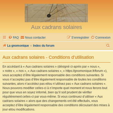
Aux cadrans solaires
FAQ
Nous contacter
S’enregistrer
Connexion
R
La gnomonique
Index du forum
e
Aux cadrans solaires - Conditions d’utilisation
c
h
En accédant à « Aux cadrans solaires » (désigné ci-après par « nous »,
« notre », « nos », « Aux cadrans solaires », « https://gnomonique.fr/forum »),
e
vous acceptez d’être légalement responsable des conditions suivantes. Si
r
vous n’acceptez pas d’être légalement responsable de toutes les conditions
suivantes, alors n’accédez pas et/ou n’utilisez pas « Aux cadrans solaires ».
c
Nous pouvons modifier celles-ci à n’importe quel moment et nous ferons tout
h
pour que vous en soyez informé, bien qu’il soit prudent de vérifier
régulièrement celles-ci par vous-même. Si vous continuez d’utiliser « Aux
e
cadrans solaires » alors que des changements ont été effectués, vous
r
acceptez d’être légalement responsable des conditions découlant des mises à
jour et/ou modifications.