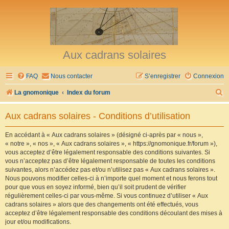
Aux cadrans solaires
FAQ
Nous contacter
S’enregistrer
Connexion
R
La gnomonique
Index du forum
e
Aux cadrans solaires - Conditions d’utilisation
c
h
En accédant à « Aux cadrans solaires » (désigné ci-après par « nous »,
« notre », « nos », « Aux cadrans solaires », « https://gnomonique.fr/forum »),
e
vous acceptez d’être légalement responsable des conditions suivantes. Si
r
vous n’acceptez pas d’être légalement responsable de toutes les conditions
suivantes, alors n’accédez pas et/ou n’utilisez pas « Aux cadrans solaires ».
c
Nous pouvons modifier celles-ci à n’importe quel moment et nous ferons tout
h
pour que vous en soyez informé, bien qu’il soit prudent de vérifier
régulièrement celles-ci par vous-même. Si vous continuez d’utiliser « Aux
e
cadrans solaires » alors que des changements ont été effectués, vous
r
acceptez d’être légalement responsable des conditions découlant des mises à
jour et/ou modifications.