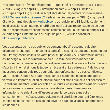
Nos forums sont développés par phpBB (désigné ci-après par « ils », « eux »,
« leur », « logiciel phpBB », « www.phpbb.com », « phpBB Limited »,
« Équipes phpBB ») qui est un script libre de forum, déclaré sous la licence «
GNU General Public License v2
» (désigné ci-après par « GPL ») et qui peut
être téléchargé depuis
www.phpbb.com
. Le logiciel phpBB facilite seulement
les discussions sur Internet. phpBB Limited n’est pas responsable de ce que
nous acceptons ou n’acceptons pas comme contenu ou conduite permis. Pour
de plus amples informations au sujet de phpBB, veuillez consulter :
https://www.phpbb.com/
.
Vous acceptez de ne pas publier de contenu abusif, obscène, vulgaire,
diffamatoire, choquant, menaçant, à caractère sexuel ou tout autre contenu qui
peut transgresser les lois de votre pays, du pays où « Aux cadrans solaires »
est hébergé ou les lois internationales. Le faire peut vous mener à un
bannissement immédiat et permanent, avec une notification à votre fournisseur
d’accès à Internet si nous le jugeons nécessaire. Les adresses IP de tous les
messages sont enregistrées pour aider au renforcement de ces conditions.
Vous acceptez que « Aux cadrans solaires » supprime, modifie, déplace ou
verrouille n’importe quel sujet lorsque nous estimons que cela est nécessaire.
En tant que membre, vous acceptez que toutes les informations que vous avez
saisies soient stockées dans notre base de données. Bien que ces
informations ne soient pas diffusées à une tierce partie sans votre
consentement, ni « Aux cadrans solaires », ni phpBB ne pourront être tenus
comme responsables en cas de tentative de piratage visant à compromettre
les données.