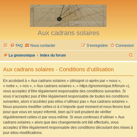
Aux cadrans solaires
FAQ
Nous contacter
S’enregistrer
Connexion
R
La gnomonique
Index du forum
e
Aux cadrans solaires - Conditions d’utilisation
c
h
En accédant à « Aux cadrans solaires » (désigné ci-après par « nous »,
« notre », « nos », « Aux cadrans solaires », « https://gnomonique.fr/forum »),
e
vous acceptez d’être légalement responsable des conditions suivantes. Si
r
vous n’acceptez pas d’être légalement responsable de toutes les conditions
suivantes, alors n’accédez pas et/ou n’utilisez pas « Aux cadrans solaires ».
c
Nous pouvons modifier celles-ci à n’importe quel moment et nous ferons tout
h
pour que vous en soyez informé, bien qu’il soit prudent de vérifier
régulièrement celles-ci par vous-même. Si vous continuez d’utiliser « Aux
e
cadrans solaires » alors que des changements ont été effectués, vous
r
acceptez d’être légalement responsable des conditions découlant des mises à
jour et/ou modifications.