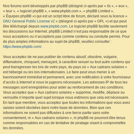
Nos forums sont développés par phpBB (désigné ci-après par « ils », « eux »,
« leur », « logiciel phpBB », « www.phpbb.com », « phpBB Limited »,
« Équipes phpBB ») qui est un script libre de forum, déclaré sous la licence «
GNU General Public License v2
» (désigné ci-après par « GPL ») et qui peut
être téléchargé depuis
www.phpbb.com
. Le logiciel phpBB facilite seulement
les discussions sur Internet. phpBB Limited n’est pas responsable de ce que
nous acceptons ou n’acceptons pas comme contenu ou conduite permis. Pour
de plus amples informations au sujet de phpBB, veuillez consulter :
https://www.phpbb.com/
.
Vous acceptez de ne pas publier de contenu abusif, obscène, vulgaire,
diffamatoire, choquant, menaçant, à caractère sexuel ou tout autre contenu qui
peut transgresser les lois de votre pays, du pays où « Aux cadrans solaires »
est hébergé ou les lois internationales. Le faire peut vous mener à un
bannissement immédiat et permanent, avec une notification à votre fournisseur
d’accès à Internet si nous le jugeons nécessaire. Les adresses IP de tous les
messages sont enregistrées pour aider au renforcement de ces conditions.
Vous acceptez que « Aux cadrans solaires » supprime, modifie, déplace ou
verrouille n’importe quel sujet lorsque nous estimons que cela est nécessaire.
En tant que membre, vous acceptez que toutes les informations que vous avez
saisies soient stockées dans notre base de données. Bien que ces
informations ne soient pas diffusées à une tierce partie sans votre
consentement, ni « Aux cadrans solaires », ni phpBB ne pourront être tenus
comme responsables en cas de tentative de piratage visant à compromettre
les données.