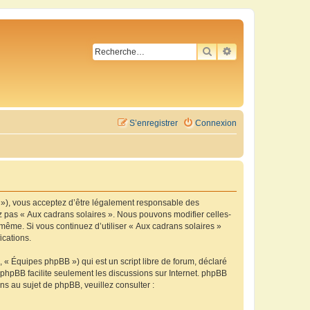
RECHERCHER
RECHERCHE AVA
S’enregistrer
Connexion
m »), vous acceptez d’être légalement responsable des
ez pas « Aux cadrans solaires ». Nous pouvons modifier celles-
-même. Si vous continuez d’utiliser « Aux cadrans solaires »
ications.
 « Équipes phpBB ») qui est un script libre de forum, déclaré
l phpBB facilite seulement les discussions sur Internet. phpBB
 au sujet de phpBB, veuillez consulter :