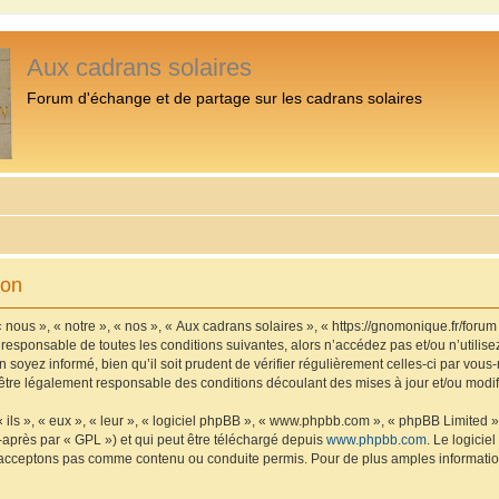
Aux cadrans solaires
Forum d'échange et de partage sur les cadrans solaires
ion
 nous », « notre », « nos », « Aux cadrans solaires », « https://gnomonique.fr/foru
 responsable de toutes les conditions suivantes, alors n’accédez pas et/ou n’utilis
 soyez informé, bien qu’il soit prudent de vérifier régulièrement celles-ci par vous
être légalement responsable des conditions découlant des mises à jour et/ou modif
ls », « eux », « leur », « logiciel phpBB », « www.phpbb.com », « phpBB Limited »,
-après par « GPL ») et qui peut être téléchargé depuis
www.phpbb.com
. Le logicie
acceptons pas comme contenu ou conduite permis. Pour de plus amples informations