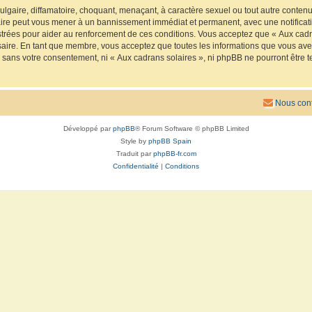
lgaire, diffamatoire, choquant, menaçant, à caractère sexuel ou tout autre contenu 
faire peut vous mener à un bannissement immédiat et permanent, avec une notificatio
trées pour aider au renforcement de ces conditions. Vous acceptez que « Aux cadra
saire. En tant que membre, vous acceptez que toutes les informations que vous av
ie sans votre consentement, ni « Aux cadrans solaires », ni phpBB ne pourront êtr
Nous cont
Développé par
phpBB
® Forum Software © phpBB Limited
Style by
phpBB Spain
Traduit par
phpBB-fr.com
Confidentialité
|
Conditions