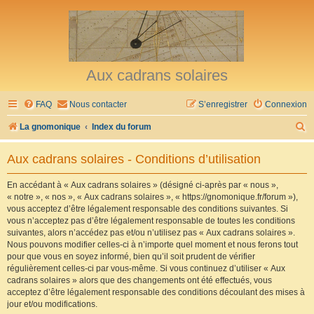
Aux cadrans solaires
FAQ
Nous contacter
S’enregistrer
Connexion
R
La gnomonique
Index du forum
e
Aux cadrans solaires - Conditions d’utilisation
c
h
En accédant à « Aux cadrans solaires » (désigné ci-après par « nous »,
« notre », « nos », « Aux cadrans solaires », « https://gnomonique.fr/forum »),
e
vous acceptez d’être légalement responsable des conditions suivantes. Si
r
vous n’acceptez pas d’être légalement responsable de toutes les conditions
suivantes, alors n’accédez pas et/ou n’utilisez pas « Aux cadrans solaires ».
c
Nous pouvons modifier celles-ci à n’importe quel moment et nous ferons tout
h
pour que vous en soyez informé, bien qu’il soit prudent de vérifier
régulièrement celles-ci par vous-même. Si vous continuez d’utiliser « Aux
e
cadrans solaires » alors que des changements ont été effectués, vous
r
acceptez d’être légalement responsable des conditions découlant des mises à
jour et/ou modifications.