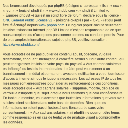
Nos forums sont développés par phpBB (désigné ci-après par « ils », « eux »,
« leur », « logiciel phpBB », « www.phpbb.com », « phpBB Limited »,
« Équipes phpBB ») qui est un script libre de forum, déclaré sous la licence «
GNU General Public License v2
» (désigné ci-après par « GPL ») et qui peut
être téléchargé depuis
www.phpbb.com
. Le logiciel phpBB facilite seulement
les discussions sur Internet. phpBB Limited n’est pas responsable de ce que
nous acceptons ou n’acceptons pas comme contenu ou conduite permis. Pour
de plus amples informations au sujet de phpBB, veuillez consulter :
https://www.phpbb.com/
.
Vous acceptez de ne pas publier de contenu abusif, obscène, vulgaire,
diffamatoire, choquant, menaçant, à caractère sexuel ou tout autre contenu qui
peut transgresser les lois de votre pays, du pays où « Aux cadrans solaires »
est hébergé ou les lois internationales. Le faire peut vous mener à un
bannissement immédiat et permanent, avec une notification à votre fournisseur
d’accès à Internet si nous le jugeons nécessaire. Les adresses IP de tous les
messages sont enregistrées pour aider au renforcement de ces conditions.
Vous acceptez que « Aux cadrans solaires » supprime, modifie, déplace ou
verrouille n’importe quel sujet lorsque nous estimons que cela est nécessaire.
En tant que membre, vous acceptez que toutes les informations que vous avez
saisies soient stockées dans notre base de données. Bien que ces
informations ne soient pas diffusées à une tierce partie sans votre
consentement, ni « Aux cadrans solaires », ni phpBB ne pourront être tenus
comme responsables en cas de tentative de piratage visant à compromettre
les données.