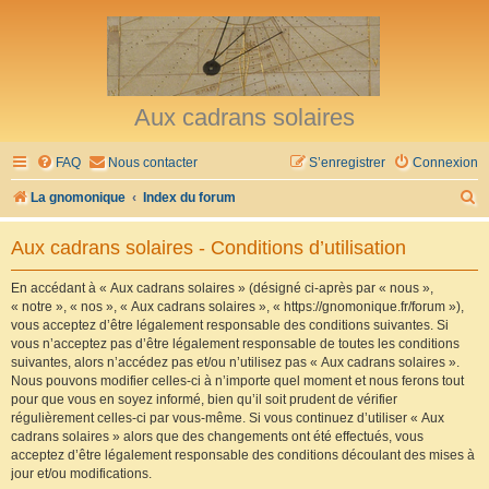
Aux cadrans solaires
FAQ
Nous contacter
S’enregistrer
Connexion
R
La gnomonique
Index du forum
e
Aux cadrans solaires - Conditions d’utilisation
c
h
En accédant à « Aux cadrans solaires » (désigné ci-après par « nous »,
« notre », « nos », « Aux cadrans solaires », « https://gnomonique.fr/forum »),
e
vous acceptez d’être légalement responsable des conditions suivantes. Si
r
vous n’acceptez pas d’être légalement responsable de toutes les conditions
suivantes, alors n’accédez pas et/ou n’utilisez pas « Aux cadrans solaires ».
c
Nous pouvons modifier celles-ci à n’importe quel moment et nous ferons tout
h
pour que vous en soyez informé, bien qu’il soit prudent de vérifier
régulièrement celles-ci par vous-même. Si vous continuez d’utiliser « Aux
e
cadrans solaires » alors que des changements ont été effectués, vous
r
acceptez d’être légalement responsable des conditions découlant des mises à
jour et/ou modifications.