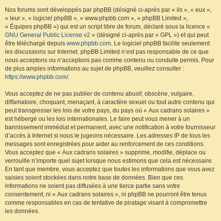
Nos forums sont développés par phpBB (désigné ci-après par « ils », « eux »,
« leur », « logiciel phpBB », « www.phpbb.com », « phpBB Limited »,
« Équipes phpBB ») qui est un script libre de forum, déclaré sous la licence «
GNU General Public License v2
» (désigné ci-après par « GPL ») et qui peut
être téléchargé depuis
www.phpbb.com
. Le logiciel phpBB facilite seulement
les discussions sur Internet. phpBB Limited n’est pas responsable de ce que
nous acceptons ou n’acceptons pas comme contenu ou conduite permis. Pour
de plus amples informations au sujet de phpBB, veuillez consulter :
https://www.phpbb.com/
.
Vous acceptez de ne pas publier de contenu abusif, obscène, vulgaire,
diffamatoire, choquant, menaçant, à caractère sexuel ou tout autre contenu qui
peut transgresser les lois de votre pays, du pays où « Aux cadrans solaires »
est hébergé ou les lois internationales. Le faire peut vous mener à un
bannissement immédiat et permanent, avec une notification à votre fournisseur
d’accès à Internet si nous le jugeons nécessaire. Les adresses IP de tous les
messages sont enregistrées pour aider au renforcement de ces conditions.
Vous acceptez que « Aux cadrans solaires » supprime, modifie, déplace ou
verrouille n’importe quel sujet lorsque nous estimons que cela est nécessaire.
En tant que membre, vous acceptez que toutes les informations que vous avez
saisies soient stockées dans notre base de données. Bien que ces
informations ne soient pas diffusées à une tierce partie sans votre
consentement, ni « Aux cadrans solaires », ni phpBB ne pourront être tenus
comme responsables en cas de tentative de piratage visant à compromettre
les données.