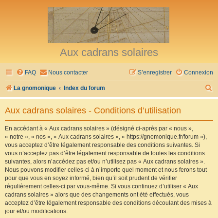
Aux cadrans solaires
FAQ
Nous contacter
S’enregistrer
Connexion
R
La gnomonique
Index du forum
e
Aux cadrans solaires - Conditions d’utilisation
c
h
En accédant à « Aux cadrans solaires » (désigné ci-après par « nous »,
« notre », « nos », « Aux cadrans solaires », « https://gnomonique.fr/forum »),
e
vous acceptez d’être légalement responsable des conditions suivantes. Si
r
vous n’acceptez pas d’être légalement responsable de toutes les conditions
suivantes, alors n’accédez pas et/ou n’utilisez pas « Aux cadrans solaires ».
c
Nous pouvons modifier celles-ci à n’importe quel moment et nous ferons tout
h
pour que vous en soyez informé, bien qu’il soit prudent de vérifier
régulièrement celles-ci par vous-même. Si vous continuez d’utiliser « Aux
e
cadrans solaires » alors que des changements ont été effectués, vous
r
acceptez d’être légalement responsable des conditions découlant des mises à
jour et/ou modifications.