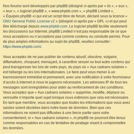
Nos forums sont développés par phpBB (désigné ci-après par « ils », « eux »,
« leur », « logiciel phpBB », « www.phpbb.com », « phpBB Limited »,
« Équipes phpBB ») qui est un script libre de forum, déclaré sous la licence «
GNU General Public License v2
» (désigné ci-après par « GPL ») et qui peut
être téléchargé depuis
www.phpbb.com
. Le logiciel phpBB facilite seulement
les discussions sur Internet. phpBB Limited n’est pas responsable de ce que
nous acceptons ou n’acceptons pas comme contenu ou conduite permis. Pour
de plus amples informations au sujet de phpBB, veuillez consulter :
https://www.phpbb.com/
.
Vous acceptez de ne pas publier de contenu abusif, obscène, vulgaire,
diffamatoire, choquant, menaçant, à caractère sexuel ou tout autre contenu qui
peut transgresser les lois de votre pays, du pays où « Aux cadrans solaires »
est hébergé ou les lois internationales. Le faire peut vous mener à un
bannissement immédiat et permanent, avec une notification à votre fournisseur
d’accès à Internet si nous le jugeons nécessaire. Les adresses IP de tous les
messages sont enregistrées pour aider au renforcement de ces conditions.
Vous acceptez que « Aux cadrans solaires » supprime, modifie, déplace ou
verrouille n’importe quel sujet lorsque nous estimons que cela est nécessaire.
En tant que membre, vous acceptez que toutes les informations que vous avez
saisies soient stockées dans notre base de données. Bien que ces
informations ne soient pas diffusées à une tierce partie sans votre
consentement, ni « Aux cadrans solaires », ni phpBB ne pourront être tenus
comme responsables en cas de tentative de piratage visant à compromettre
les données.