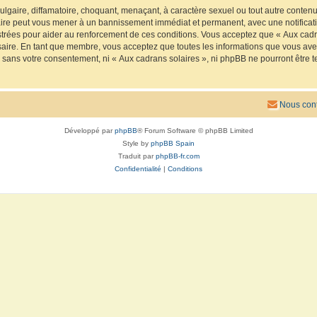
lgaire, diffamatoire, choquant, menaçant, à caractère sexuel ou tout autre contenu 
faire peut vous mener à un bannissement immédiat et permanent, avec une notificatio
trées pour aider au renforcement de ces conditions. Vous acceptez que « Aux cadra
saire. En tant que membre, vous acceptez que toutes les informations que vous av
ie sans votre consentement, ni « Aux cadrans solaires », ni phpBB ne pourront êtr
Nous cont
Développé par
phpBB
® Forum Software © phpBB Limited
Style by
phpBB Spain
Traduit par
phpBB-fr.com
Confidentialité
|
Conditions