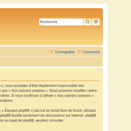
RECHERCHER
RECHERCHE AVA
S’enregistrer
Connexion
m »), vous acceptez d’être légalement responsable des
ez pas « Aux cadrans solaires ». Nous pouvons modifier celles-
-même. Si vous continuez d’utiliser « Aux cadrans solaires »
ications.
 « Équipes phpBB ») qui est un script libre de forum, déclaré
l phpBB facilite seulement les discussions sur Internet. phpBB
 au sujet de phpBB, veuillez consulter :