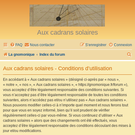
Aux cadrans solaires
FAQ
Nous contacter
S’enregistrer
Connexion
R
La gnomonique
Index du forum
e
Aux cadrans solaires - Conditions d’utilisation
c
h
En accédant à « Aux cadrans solaires » (désigné ci-après par « nous »,
« notre », « nos », « Aux cadrans solaires », « https://gnomonique.fr/forum »),
e
vous acceptez d’être légalement responsable des conditions suivantes. Si
r
vous n’acceptez pas d’être légalement responsable de toutes les conditions
suivantes, alors n’accédez pas et/ou n’utilisez pas « Aux cadrans solaires ».
c
Nous pouvons modifier celles-ci à n’importe quel moment et nous ferons tout
h
pour que vous en soyez informé, bien qu’il soit prudent de vérifier
régulièrement celles-ci par vous-même. Si vous continuez d’utiliser « Aux
e
cadrans solaires » alors que des changements ont été effectués, vous
r
acceptez d’être légalement responsable des conditions découlant des mises à
jour et/ou modifications.