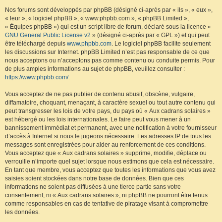
Nos forums sont développés par phpBB (désigné ci-après par « ils », « eux »,
« leur », « logiciel phpBB », « www.phpbb.com », « phpBB Limited »,
« Équipes phpBB ») qui est un script libre de forum, déclaré sous la licence «
GNU General Public License v2
» (désigné ci-après par « GPL ») et qui peut
être téléchargé depuis
www.phpbb.com
. Le logiciel phpBB facilite seulement
les discussions sur Internet. phpBB Limited n’est pas responsable de ce que
nous acceptons ou n’acceptons pas comme contenu ou conduite permis. Pour
de plus amples informations au sujet de phpBB, veuillez consulter :
https://www.phpbb.com/
.
Vous acceptez de ne pas publier de contenu abusif, obscène, vulgaire,
diffamatoire, choquant, menaçant, à caractère sexuel ou tout autre contenu qui
peut transgresser les lois de votre pays, du pays où « Aux cadrans solaires »
est hébergé ou les lois internationales. Le faire peut vous mener à un
bannissement immédiat et permanent, avec une notification à votre fournisseur
d’accès à Internet si nous le jugeons nécessaire. Les adresses IP de tous les
messages sont enregistrées pour aider au renforcement de ces conditions.
Vous acceptez que « Aux cadrans solaires » supprime, modifie, déplace ou
verrouille n’importe quel sujet lorsque nous estimons que cela est nécessaire.
En tant que membre, vous acceptez que toutes les informations que vous avez
saisies soient stockées dans notre base de données. Bien que ces
informations ne soient pas diffusées à une tierce partie sans votre
consentement, ni « Aux cadrans solaires », ni phpBB ne pourront être tenus
comme responsables en cas de tentative de piratage visant à compromettre
les données.