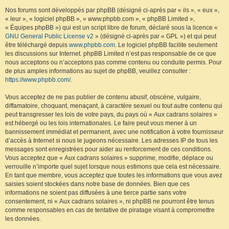
Nos forums sont développés par phpBB (désigné ci-après par « ils », « eux »,
« leur », « logiciel phpBB », « www.phpbb.com », « phpBB Limited »,
« Équipes phpBB ») qui est un script libre de forum, déclaré sous la licence «
GNU General Public License v2
» (désigné ci-après par « GPL ») et qui peut
être téléchargé depuis
www.phpbb.com
. Le logiciel phpBB facilite seulement
les discussions sur Internet. phpBB Limited n’est pas responsable de ce que
nous acceptons ou n’acceptons pas comme contenu ou conduite permis. Pour
de plus amples informations au sujet de phpBB, veuillez consulter :
https://www.phpbb.com/
.
Vous acceptez de ne pas publier de contenu abusif, obscène, vulgaire,
diffamatoire, choquant, menaçant, à caractère sexuel ou tout autre contenu qui
peut transgresser les lois de votre pays, du pays où « Aux cadrans solaires »
est hébergé ou les lois internationales. Le faire peut vous mener à un
bannissement immédiat et permanent, avec une notification à votre fournisseur
d’accès à Internet si nous le jugeons nécessaire. Les adresses IP de tous les
messages sont enregistrées pour aider au renforcement de ces conditions.
Vous acceptez que « Aux cadrans solaires » supprime, modifie, déplace ou
verrouille n’importe quel sujet lorsque nous estimons que cela est nécessaire.
En tant que membre, vous acceptez que toutes les informations que vous avez
saisies soient stockées dans notre base de données. Bien que ces
informations ne soient pas diffusées à une tierce partie sans votre
consentement, ni « Aux cadrans solaires », ni phpBB ne pourront être tenus
comme responsables en cas de tentative de piratage visant à compromettre
les données.