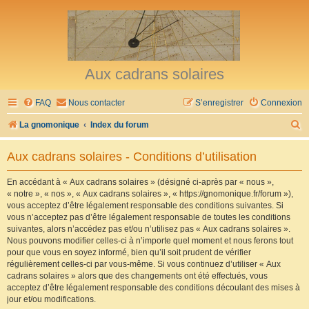
Aux cadrans solaires
FAQ
Nous contacter
S’enregistrer
Connexion
R
La gnomonique
Index du forum
e
Aux cadrans solaires - Conditions d’utilisation
c
h
En accédant à « Aux cadrans solaires » (désigné ci-après par « nous »,
« notre », « nos », « Aux cadrans solaires », « https://gnomonique.fr/forum »),
e
vous acceptez d’être légalement responsable des conditions suivantes. Si
r
vous n’acceptez pas d’être légalement responsable de toutes les conditions
suivantes, alors n’accédez pas et/ou n’utilisez pas « Aux cadrans solaires ».
c
Nous pouvons modifier celles-ci à n’importe quel moment et nous ferons tout
h
pour que vous en soyez informé, bien qu’il soit prudent de vérifier
régulièrement celles-ci par vous-même. Si vous continuez d’utiliser « Aux
e
cadrans solaires » alors que des changements ont été effectués, vous
r
acceptez d’être légalement responsable des conditions découlant des mises à
jour et/ou modifications.