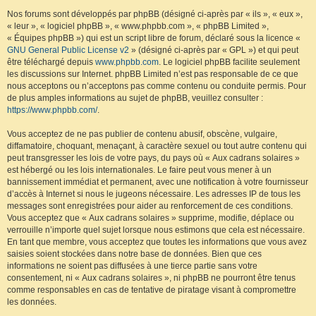
Nos forums sont développés par phpBB (désigné ci-après par « ils », « eux »,
« leur », « logiciel phpBB », « www.phpbb.com », « phpBB Limited »,
« Équipes phpBB ») qui est un script libre de forum, déclaré sous la licence «
GNU General Public License v2
» (désigné ci-après par « GPL ») et qui peut
être téléchargé depuis
www.phpbb.com
. Le logiciel phpBB facilite seulement
les discussions sur Internet. phpBB Limited n’est pas responsable de ce que
nous acceptons ou n’acceptons pas comme contenu ou conduite permis. Pour
de plus amples informations au sujet de phpBB, veuillez consulter :
https://www.phpbb.com/
.
Vous acceptez de ne pas publier de contenu abusif, obscène, vulgaire,
diffamatoire, choquant, menaçant, à caractère sexuel ou tout autre contenu qui
peut transgresser les lois de votre pays, du pays où « Aux cadrans solaires »
est hébergé ou les lois internationales. Le faire peut vous mener à un
bannissement immédiat et permanent, avec une notification à votre fournisseur
d’accès à Internet si nous le jugeons nécessaire. Les adresses IP de tous les
messages sont enregistrées pour aider au renforcement de ces conditions.
Vous acceptez que « Aux cadrans solaires » supprime, modifie, déplace ou
verrouille n’importe quel sujet lorsque nous estimons que cela est nécessaire.
En tant que membre, vous acceptez que toutes les informations que vous avez
saisies soient stockées dans notre base de données. Bien que ces
informations ne soient pas diffusées à une tierce partie sans votre
consentement, ni « Aux cadrans solaires », ni phpBB ne pourront être tenus
comme responsables en cas de tentative de piratage visant à compromettre
les données.