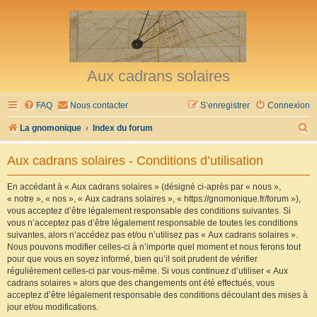
Aux cadrans solaires
FAQ
Nous contacter
S’enregistrer
Connexion
R
La gnomonique
Index du forum
e
Aux cadrans solaires - Conditions d’utilisation
c
h
En accédant à « Aux cadrans solaires » (désigné ci-après par « nous »,
« notre », « nos », « Aux cadrans solaires », « https://gnomonique.fr/forum »),
e
vous acceptez d’être légalement responsable des conditions suivantes. Si
r
vous n’acceptez pas d’être légalement responsable de toutes les conditions
suivantes, alors n’accédez pas et/ou n’utilisez pas « Aux cadrans solaires ».
c
Nous pouvons modifier celles-ci à n’importe quel moment et nous ferons tout
h
pour que vous en soyez informé, bien qu’il soit prudent de vérifier
régulièrement celles-ci par vous-même. Si vous continuez d’utiliser « Aux
e
cadrans solaires » alors que des changements ont été effectués, vous
r
acceptez d’être légalement responsable des conditions découlant des mises à
jour et/ou modifications.