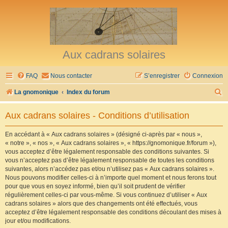
Aux cadrans solaires
FAQ
Nous contacter
S’enregistrer
Connexion
R
La gnomonique
Index du forum
e
Aux cadrans solaires - Conditions d’utilisation
c
h
En accédant à « Aux cadrans solaires » (désigné ci-après par « nous »,
« notre », « nos », « Aux cadrans solaires », « https://gnomonique.fr/forum »),
e
vous acceptez d’être légalement responsable des conditions suivantes. Si
r
vous n’acceptez pas d’être légalement responsable de toutes les conditions
suivantes, alors n’accédez pas et/ou n’utilisez pas « Aux cadrans solaires ».
c
Nous pouvons modifier celles-ci à n’importe quel moment et nous ferons tout
h
pour que vous en soyez informé, bien qu’il soit prudent de vérifier
régulièrement celles-ci par vous-même. Si vous continuez d’utiliser « Aux
e
cadrans solaires » alors que des changements ont été effectués, vous
r
acceptez d’être légalement responsable des conditions découlant des mises à
jour et/ou modifications.