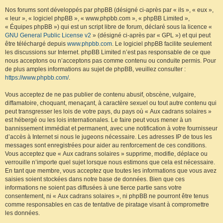
Nos forums sont développés par phpBB (désigné ci-après par « ils », « eux »,
« leur », « logiciel phpBB », « www.phpbb.com », « phpBB Limited »,
« Équipes phpBB ») qui est un script libre de forum, déclaré sous la licence «
GNU General Public License v2
» (désigné ci-après par « GPL ») et qui peut
être téléchargé depuis
www.phpbb.com
. Le logiciel phpBB facilite seulement
les discussions sur Internet. phpBB Limited n’est pas responsable de ce que
nous acceptons ou n’acceptons pas comme contenu ou conduite permis. Pour
de plus amples informations au sujet de phpBB, veuillez consulter :
https://www.phpbb.com/
.
Vous acceptez de ne pas publier de contenu abusif, obscène, vulgaire,
diffamatoire, choquant, menaçant, à caractère sexuel ou tout autre contenu qui
peut transgresser les lois de votre pays, du pays où « Aux cadrans solaires »
est hébergé ou les lois internationales. Le faire peut vous mener à un
bannissement immédiat et permanent, avec une notification à votre fournisseur
d’accès à Internet si nous le jugeons nécessaire. Les adresses IP de tous les
messages sont enregistrées pour aider au renforcement de ces conditions.
Vous acceptez que « Aux cadrans solaires » supprime, modifie, déplace ou
verrouille n’importe quel sujet lorsque nous estimons que cela est nécessaire.
En tant que membre, vous acceptez que toutes les informations que vous avez
saisies soient stockées dans notre base de données. Bien que ces
informations ne soient pas diffusées à une tierce partie sans votre
consentement, ni « Aux cadrans solaires », ni phpBB ne pourront être tenus
comme responsables en cas de tentative de piratage visant à compromettre
les données.