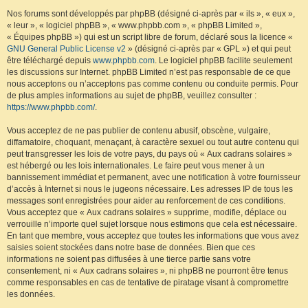
Nos forums sont développés par phpBB (désigné ci-après par « ils », « eux »,
« leur », « logiciel phpBB », « www.phpbb.com », « phpBB Limited »,
« Équipes phpBB ») qui est un script libre de forum, déclaré sous la licence «
GNU General Public License v2
» (désigné ci-après par « GPL ») et qui peut
être téléchargé depuis
www.phpbb.com
. Le logiciel phpBB facilite seulement
les discussions sur Internet. phpBB Limited n’est pas responsable de ce que
nous acceptons ou n’acceptons pas comme contenu ou conduite permis. Pour
de plus amples informations au sujet de phpBB, veuillez consulter :
https://www.phpbb.com/
.
Vous acceptez de ne pas publier de contenu abusif, obscène, vulgaire,
diffamatoire, choquant, menaçant, à caractère sexuel ou tout autre contenu qui
peut transgresser les lois de votre pays, du pays où « Aux cadrans solaires »
est hébergé ou les lois internationales. Le faire peut vous mener à un
bannissement immédiat et permanent, avec une notification à votre fournisseur
d’accès à Internet si nous le jugeons nécessaire. Les adresses IP de tous les
messages sont enregistrées pour aider au renforcement de ces conditions.
Vous acceptez que « Aux cadrans solaires » supprime, modifie, déplace ou
verrouille n’importe quel sujet lorsque nous estimons que cela est nécessaire.
En tant que membre, vous acceptez que toutes les informations que vous avez
saisies soient stockées dans notre base de données. Bien que ces
informations ne soient pas diffusées à une tierce partie sans votre
consentement, ni « Aux cadrans solaires », ni phpBB ne pourront être tenus
comme responsables en cas de tentative de piratage visant à compromettre
les données.