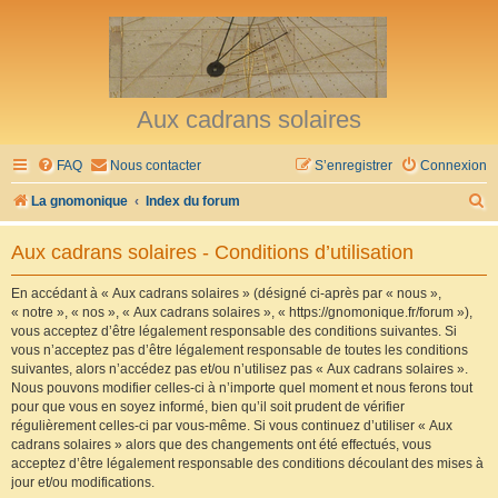
Aux cadrans solaires
FAQ
Nous contacter
S’enregistrer
Connexion
R
La gnomonique
Index du forum
e
Aux cadrans solaires - Conditions d’utilisation
c
h
En accédant à « Aux cadrans solaires » (désigné ci-après par « nous »,
« notre », « nos », « Aux cadrans solaires », « https://gnomonique.fr/forum »),
e
vous acceptez d’être légalement responsable des conditions suivantes. Si
r
vous n’acceptez pas d’être légalement responsable de toutes les conditions
suivantes, alors n’accédez pas et/ou n’utilisez pas « Aux cadrans solaires ».
c
Nous pouvons modifier celles-ci à n’importe quel moment et nous ferons tout
h
pour que vous en soyez informé, bien qu’il soit prudent de vérifier
régulièrement celles-ci par vous-même. Si vous continuez d’utiliser « Aux
e
cadrans solaires » alors que des changements ont été effectués, vous
r
acceptez d’être légalement responsable des conditions découlant des mises à
jour et/ou modifications.