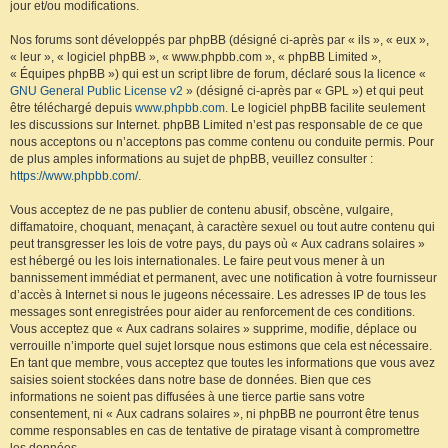
jour et/ou modifications.
Nos forums sont développés par phpBB (désigné ci-après par « ils », « eux »,
« leur », « logiciel phpBB », « www.phpbb.com », « phpBB Limited »,
« Équipes phpBB ») qui est un script libre de forum, déclaré sous la licence «
GNU General Public License v2
» (désigné ci-après par « GPL ») et qui peut
être téléchargé depuis
www.phpbb.com
. Le logiciel phpBB facilite seulement
les discussions sur Internet. phpBB Limited n’est pas responsable de ce que
nous acceptons ou n’acceptons pas comme contenu ou conduite permis. Pour
de plus amples informations au sujet de phpBB, veuillez consulter :
https://www.phpbb.com/
.
Vous acceptez de ne pas publier de contenu abusif, obscène, vulgaire,
diffamatoire, choquant, menaçant, à caractère sexuel ou tout autre contenu qui
peut transgresser les lois de votre pays, du pays où « Aux cadrans solaires »
est hébergé ou les lois internationales. Le faire peut vous mener à un
bannissement immédiat et permanent, avec une notification à votre fournisseur
d’accès à Internet si nous le jugeons nécessaire. Les adresses IP de tous les
messages sont enregistrées pour aider au renforcement de ces conditions.
Vous acceptez que « Aux cadrans solaires » supprime, modifie, déplace ou
verrouille n’importe quel sujet lorsque nous estimons que cela est nécessaire.
En tant que membre, vous acceptez que toutes les informations que vous avez
saisies soient stockées dans notre base de données. Bien que ces
informations ne soient pas diffusées à une tierce partie sans votre
consentement, ni « Aux cadrans solaires », ni phpBB ne pourront être tenus
comme responsables en cas de tentative de piratage visant à compromettre