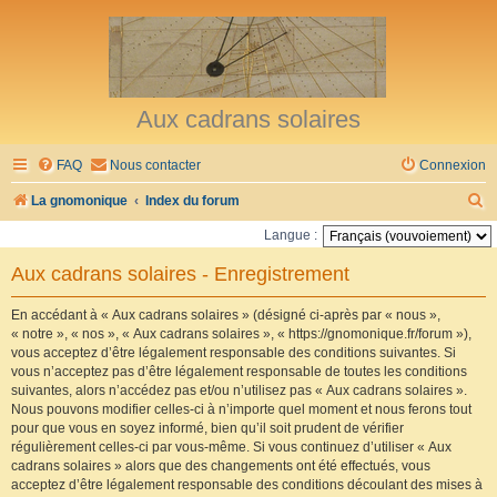
Aux cadrans solaires
FAQ
Nous contacter
Connexion
R
La gnomonique
Index du forum
e
Langue :
c
Aux cadrans solaires - Enregistrement
h
e
En accédant à « Aux cadrans solaires » (désigné ci-après par « nous »,
« notre », « nos », « Aux cadrans solaires », « https://gnomonique.fr/forum »),
r
vous acceptez d’être légalement responsable des conditions suivantes. Si
vous n’acceptez pas d’être légalement responsable de toutes les conditions
c
suivantes, alors n’accédez pas et/ou n’utilisez pas « Aux cadrans solaires ».
h
Nous pouvons modifier celles-ci à n’importe quel moment et nous ferons tout
pour que vous en soyez informé, bien qu’il soit prudent de vérifier
e
régulièrement celles-ci par vous-même. Si vous continuez d’utiliser « Aux
r
cadrans solaires » alors que des changements ont été effectués, vous
acceptez d’être légalement responsable des conditions découlant des mises à