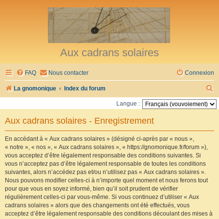
Aux cadrans solaires
FAQ
Nous contacter
Connexion
R
La gnomonique
Index du forum
e
Langue :
c
Aux cadrans solaires - Enregistrement
h
e
En accédant à « Aux cadrans solaires » (désigné ci-après par « nous »,
« notre », « nos », « Aux cadrans solaires », « https://gnomonique.fr/forum »),
r
vous acceptez d’être légalement responsable des conditions suivantes. Si
vous n’acceptez pas d’être légalement responsable de toutes les conditions
c
suivantes, alors n’accédez pas et/ou n’utilisez pas « Aux cadrans solaires ».
h
Nous pouvons modifier celles-ci à n’importe quel moment et nous ferons tout
pour que vous en soyez informé, bien qu’il soit prudent de vérifier
e
régulièrement celles-ci par vous-même. Si vous continuez d’utiliser « Aux
r
cadrans solaires » alors que des changements ont été effectués, vous
acceptez d’être légalement responsable des conditions découlant des mises à