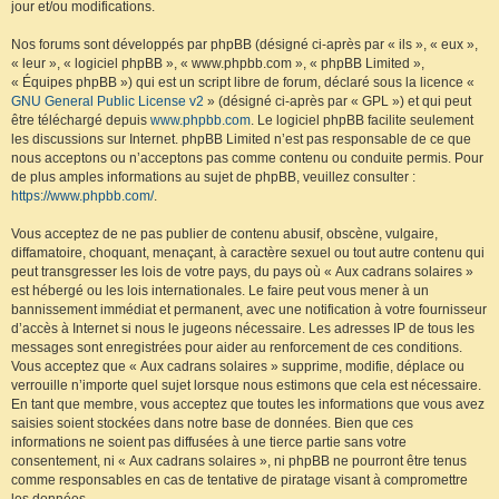
jour et/ou modifications.
Nos forums sont développés par phpBB (désigné ci-après par « ils », « eux »,
« leur », « logiciel phpBB », « www.phpbb.com », « phpBB Limited »,
« Équipes phpBB ») qui est un script libre de forum, déclaré sous la licence «
GNU General Public License v2
» (désigné ci-après par « GPL ») et qui peut
être téléchargé depuis
www.phpbb.com
. Le logiciel phpBB facilite seulement
les discussions sur Internet. phpBB Limited n’est pas responsable de ce que
nous acceptons ou n’acceptons pas comme contenu ou conduite permis. Pour
de plus amples informations au sujet de phpBB, veuillez consulter :
https://www.phpbb.com/
.
Vous acceptez de ne pas publier de contenu abusif, obscène, vulgaire,
diffamatoire, choquant, menaçant, à caractère sexuel ou tout autre contenu qui
peut transgresser les lois de votre pays, du pays où « Aux cadrans solaires »
est hébergé ou les lois internationales. Le faire peut vous mener à un
bannissement immédiat et permanent, avec une notification à votre fournisseur
d’accès à Internet si nous le jugeons nécessaire. Les adresses IP de tous les
messages sont enregistrées pour aider au renforcement de ces conditions.
Vous acceptez que « Aux cadrans solaires » supprime, modifie, déplace ou
verrouille n’importe quel sujet lorsque nous estimons que cela est nécessaire.
En tant que membre, vous acceptez que toutes les informations que vous avez
saisies soient stockées dans notre base de données. Bien que ces
informations ne soient pas diffusées à une tierce partie sans votre
consentement, ni « Aux cadrans solaires », ni phpBB ne pourront être tenus
comme responsables en cas de tentative de piratage visant à compromettre