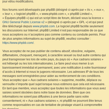
jour et/ou modifications.
Nos forums sont développés par phpBB (désigné ci-après par « ils », « eux »,
« leur », « logiciel phpBB », « www.phpbb.com », « phpBB Limited »,
« Équipes phpBB ») qui est un script libre de forum, déclaré sous la licence «
GNU General Public License v2
» (désigné ci-après par « GPL ») et qui peut
être téléchargé depuis
www.phpbb.com
. Le logiciel phpBB facilite seulement
les discussions sur Internet. phpBB Limited n’est pas responsable de ce que
nous acceptons ou n’acceptons pas comme contenu ou conduite permis. Pour
de plus amples informations au sujet de phpBB, veuillez consulter :
https://www.phpbb.com/
.
Vous acceptez de ne pas publier de contenu abusif, obscène, vulgaire,
diffamatoire, choquant, menaçant, à caractère sexuel ou tout autre contenu qui
peut transgresser les lois de votre pays, du pays où « Aux cadrans solaires »
est hébergé ou les lois internationales. Le faire peut vous mener à un
bannissement immédiat et permanent, avec une notification à votre fournisseur
d’accès à Internet si nous le jugeons nécessaire. Les adresses IP de tous les
messages sont enregistrées pour aider au renforcement de ces conditions.
Vous acceptez que « Aux cadrans solaires » supprime, modifie, déplace ou
verrouille n’importe quel sujet lorsque nous estimons que cela est nécessaire.
En tant que membre, vous acceptez que toutes les informations que vous avez
saisies soient stockées dans notre base de données. Bien que ces
informations ne soient pas diffusées à une tierce partie sans votre
consentement, ni « Aux cadrans solaires », ni phpBB ne pourront être tenus
comme responsables en cas de tentative de piratage visant à compromettre