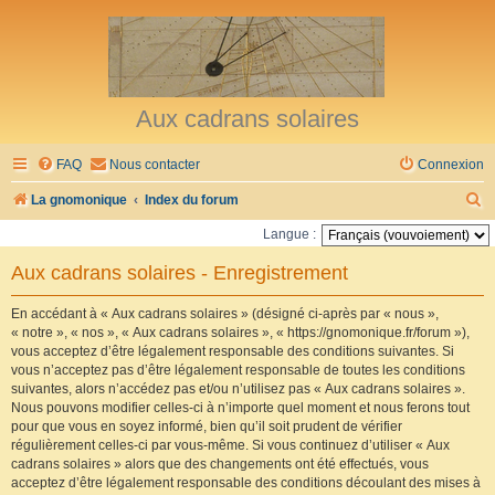
Aux cadrans solaires
FAQ
Nous contacter
Connexion
R
La gnomonique
Index du forum
e
Langue :
c
Aux cadrans solaires - Enregistrement
h
e
En accédant à « Aux cadrans solaires » (désigné ci-après par « nous »,
« notre », « nos », « Aux cadrans solaires », « https://gnomonique.fr/forum »),
r
vous acceptez d’être légalement responsable des conditions suivantes. Si
vous n’acceptez pas d’être légalement responsable de toutes les conditions
c
suivantes, alors n’accédez pas et/ou n’utilisez pas « Aux cadrans solaires ».
h
Nous pouvons modifier celles-ci à n’importe quel moment et nous ferons tout
pour que vous en soyez informé, bien qu’il soit prudent de vérifier
e
régulièrement celles-ci par vous-même. Si vous continuez d’utiliser « Aux
r
cadrans solaires » alors que des changements ont été effectués, vous
acceptez d’être légalement responsable des conditions découlant des mises à