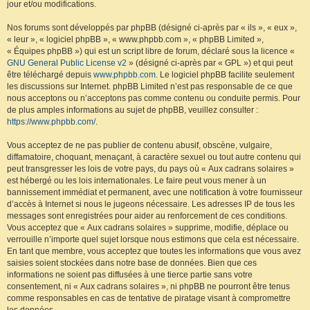
jour et/ou modifications.
Nos forums sont développés par phpBB (désigné ci-après par « ils », « eux »,
« leur », « logiciel phpBB », « www.phpbb.com », « phpBB Limited »,
« Équipes phpBB ») qui est un script libre de forum, déclaré sous la licence «
GNU General Public License v2
» (désigné ci-après par « GPL ») et qui peut
être téléchargé depuis
www.phpbb.com
. Le logiciel phpBB facilite seulement
les discussions sur Internet. phpBB Limited n’est pas responsable de ce que
nous acceptons ou n’acceptons pas comme contenu ou conduite permis. Pour
de plus amples informations au sujet de phpBB, veuillez consulter :
https://www.phpbb.com/
.
Vous acceptez de ne pas publier de contenu abusif, obscène, vulgaire,
diffamatoire, choquant, menaçant, à caractère sexuel ou tout autre contenu qui
peut transgresser les lois de votre pays, du pays où « Aux cadrans solaires »
est hébergé ou les lois internationales. Le faire peut vous mener à un
bannissement immédiat et permanent, avec une notification à votre fournisseur
d’accès à Internet si nous le jugeons nécessaire. Les adresses IP de tous les
messages sont enregistrées pour aider au renforcement de ces conditions.
Vous acceptez que « Aux cadrans solaires » supprime, modifie, déplace ou
verrouille n’importe quel sujet lorsque nous estimons que cela est nécessaire.
En tant que membre, vous acceptez que toutes les informations que vous avez
saisies soient stockées dans notre base de données. Bien que ces
informations ne soient pas diffusées à une tierce partie sans votre
consentement, ni « Aux cadrans solaires », ni phpBB ne pourront être tenus
comme responsables en cas de tentative de piratage visant à compromettre