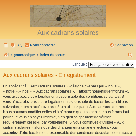
Aux cadrans solaires
FAQ
Nous contacter
Connexion
R
La gnomonique
Index du forum
e
Langue :
c
Aux cadrans solaires - Enregistrement
h
e
En accédant à « Aux cadrans solaires » (désigné ci-après par « nous »,
« notre », « nos », « Aux cadrans solaires », « https://gnomonique.fr/forum »),
r
vous acceptez d’être légalement responsable des conditions suivantes. Si
vous n’acceptez pas d’être légalement responsable de toutes les conditions
c
suivantes, alors n’accédez pas et/ou n’utilisez pas « Aux cadrans solaires ».
h
Nous pouvons modifier celles-ci à n’importe quel moment et nous ferons tout
pour que vous en soyez informé, bien qu’il soit prudent de vérifier
e
régulièrement celles-ci par vous-même. Si vous continuez d’utiliser « Aux
r
cadrans solaires » alors que des changements ont été effectués, vous
acceptez d’être légalement responsable des conditions découlant des mises à