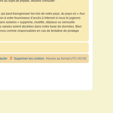
 au sujet de phpBB, veuillez consulter :
qui peut transgresser les lois de votre pays, du pays où « Aux
n à votre fournisseur d’accès à Internet si nous le jugeons
ns solaires » supprime, modifie, déplace ou verrouille
ez saisies soient stockées dans notre base de données. Bien
e tenus comme responsables en cas de tentative de piratage
acter
Supprimer les cookies
Heures au format
UTC+02:00