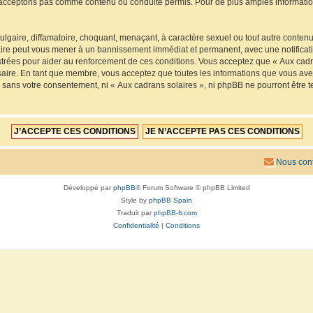
acceptons pas comme contenu ou conduite permis. Pour de plus amples informations
lgaire, diffamatoire, choquant, menaçant, à caractère sexuel ou tout autre contenu 
faire peut vous mener à un bannissement immédiat et permanent, avec une notificatio
trées pour aider au renforcement de ces conditions. Vous acceptez que « Aux cadra
saire. En tant que membre, vous acceptez que toutes les informations que vous av
ie sans votre consentement, ni « Aux cadrans solaires », ni phpBB ne pourront êtr
Nous cont
Développé par
phpBB
® Forum Software © phpBB Limited
Style by
phpBB Spain
Traduit par
phpBB-fr.com
Confidentialité
|
Conditions