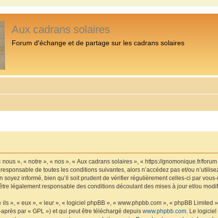
Aux cadrans solaires
Forum d'échange et de partage sur les cadrans solaires
 nous », « notre », « nos », « Aux cadrans solaires », « https://gnomonique.fr/foru
 responsable de toutes les conditions suivantes, alors n’accédez pas et/ou n’utilis
 soyez informé, bien qu’il soit prudent de vérifier régulièrement celles-ci par vous
être légalement responsable des conditions découlant des mises à jour et/ou modif
ls », « eux », « leur », « logiciel phpBB », « www.phpbb.com », « phpBB Limited »,
-après par « GPL ») et qui peut être téléchargé depuis
www.phpbb.com
. Le logicie