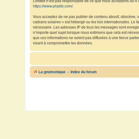
Limited n’est pas responsable de ce que nous acceptons ou n’
https://www.phpbb.com/
.
Vous acceptez de ne pas publier de contenu abusif, obscène, vu
cadrans solaires » est hébergé ou les lois internationales. Le 
nécessaire. Les adresses IP de tous les messages sont enregis
n’importe quel sujet lorsque nous estimons que cela est néces
que ces informations ne soient pas diffusées à une tierce part
visant à compromettre les données.
La gnomonique
Index du forum