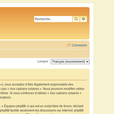
RECHERCHER
RECHERCHE AVA
Connexion
Langue :
m »), vous acceptez d’être légalement responsable des
ez pas « Aux cadrans solaires ». Nous pouvons modifier celles-
-même. Si vous continuez d’utiliser « Aux cadrans solaires »
ications.
 « Équipes phpBB ») qui est un script libre de forum, déclaré
l phpBB facilite seulement les discussions sur Internet. phpBB