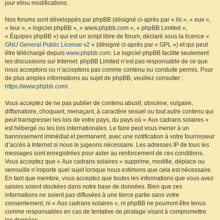
jour et/ou modifications.
Nos forums sont développés par phpBB (désigné ci-après par « ils », « eux »,
« leur », « logiciel phpBB », « www.phpbb.com », « phpBB Limited »,
« Équipes phpBB ») qui est un script libre de forum, déclaré sous la licence «
GNU General Public License v2
» (désigné ci-après par « GPL ») et qui peut
être téléchargé depuis
www.phpbb.com
. Le logiciel phpBB facilite seulement
les discussions sur Internet. phpBB Limited n’est pas responsable de ce que
nous acceptons ou n’acceptons pas comme contenu ou conduite permis. Pour
de plus amples informations au sujet de phpBB, veuillez consulter :
https://www.phpbb.com/
.
Vous acceptez de ne pas publier de contenu abusif, obscène, vulgaire,
diffamatoire, choquant, menaçant, à caractère sexuel ou tout autre contenu qui
peut transgresser les lois de votre pays, du pays où « Aux cadrans solaires »
est hébergé ou les lois internationales. Le faire peut vous mener à un
bannissement immédiat et permanent, avec une notification à votre fournisseur
d’accès à Internet si nous le jugeons nécessaire. Les adresses IP de tous les
messages sont enregistrées pour aider au renforcement de ces conditions.
Vous acceptez que « Aux cadrans solaires » supprime, modifie, déplace ou
verrouille n’importe quel sujet lorsque nous estimons que cela est nécessaire.
En tant que membre, vous acceptez que toutes les informations que vous avez
saisies soient stockées dans notre base de données. Bien que ces
informations ne soient pas diffusées à une tierce partie sans votre
consentement, ni « Aux cadrans solaires », ni phpBB ne pourront être tenus
comme responsables en cas de tentative de piratage visant à compromettre