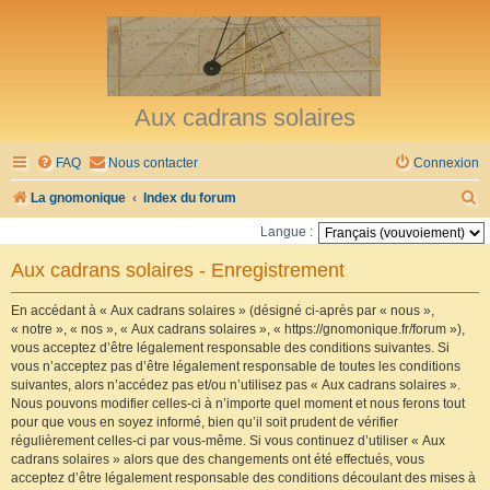
Aux cadrans solaires
FAQ
Nous contacter
Connexion
R
La gnomonique
Index du forum
e
Langue :
c
Aux cadrans solaires - Enregistrement
h
e
En accédant à « Aux cadrans solaires » (désigné ci-après par « nous »,
« notre », « nos », « Aux cadrans solaires », « https://gnomonique.fr/forum »),
r
vous acceptez d’être légalement responsable des conditions suivantes. Si
vous n’acceptez pas d’être légalement responsable de toutes les conditions
c
suivantes, alors n’accédez pas et/ou n’utilisez pas « Aux cadrans solaires ».
h
Nous pouvons modifier celles-ci à n’importe quel moment et nous ferons tout
pour que vous en soyez informé, bien qu’il soit prudent de vérifier
e
régulièrement celles-ci par vous-même. Si vous continuez d’utiliser « Aux
r
cadrans solaires » alors que des changements ont été effectués, vous
acceptez d’être légalement responsable des conditions découlant des mises à