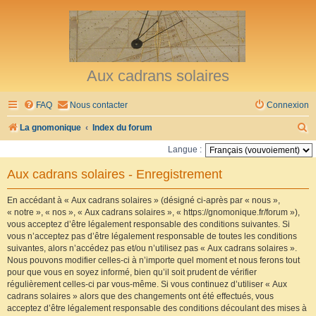
Aux cadrans solaires
FAQ
Nous contacter
Connexion
R
La gnomonique
Index du forum
e
Langue :
c
Aux cadrans solaires - Enregistrement
h
e
En accédant à « Aux cadrans solaires » (désigné ci-après par « nous »,
« notre », « nos », « Aux cadrans solaires », « https://gnomonique.fr/forum »),
r
vous acceptez d’être légalement responsable des conditions suivantes. Si
vous n’acceptez pas d’être légalement responsable de toutes les conditions
c
suivantes, alors n’accédez pas et/ou n’utilisez pas « Aux cadrans solaires ».
h
Nous pouvons modifier celles-ci à n’importe quel moment et nous ferons tout
pour que vous en soyez informé, bien qu’il soit prudent de vérifier
e
régulièrement celles-ci par vous-même. Si vous continuez d’utiliser « Aux
r
cadrans solaires » alors que des changements ont été effectués, vous
acceptez d’être légalement responsable des conditions découlant des mises à