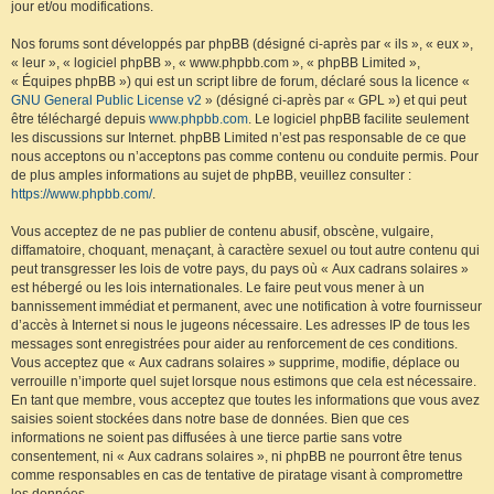
jour et/ou modifications.
Nos forums sont développés par phpBB (désigné ci-après par « ils », « eux »,
« leur », « logiciel phpBB », « www.phpbb.com », « phpBB Limited »,
« Équipes phpBB ») qui est un script libre de forum, déclaré sous la licence «
GNU General Public License v2
» (désigné ci-après par « GPL ») et qui peut
être téléchargé depuis
www.phpbb.com
. Le logiciel phpBB facilite seulement
les discussions sur Internet. phpBB Limited n’est pas responsable de ce que
nous acceptons ou n’acceptons pas comme contenu ou conduite permis. Pour
de plus amples informations au sujet de phpBB, veuillez consulter :
https://www.phpbb.com/
.
Vous acceptez de ne pas publier de contenu abusif, obscène, vulgaire,
diffamatoire, choquant, menaçant, à caractère sexuel ou tout autre contenu qui
peut transgresser les lois de votre pays, du pays où « Aux cadrans solaires »
est hébergé ou les lois internationales. Le faire peut vous mener à un
bannissement immédiat et permanent, avec une notification à votre fournisseur
d’accès à Internet si nous le jugeons nécessaire. Les adresses IP de tous les
messages sont enregistrées pour aider au renforcement de ces conditions.
Vous acceptez que « Aux cadrans solaires » supprime, modifie, déplace ou
verrouille n’importe quel sujet lorsque nous estimons que cela est nécessaire.
En tant que membre, vous acceptez que toutes les informations que vous avez
saisies soient stockées dans notre base de données. Bien que ces
informations ne soient pas diffusées à une tierce partie sans votre
consentement, ni « Aux cadrans solaires », ni phpBB ne pourront être tenus
comme responsables en cas de tentative de piratage visant à compromettre