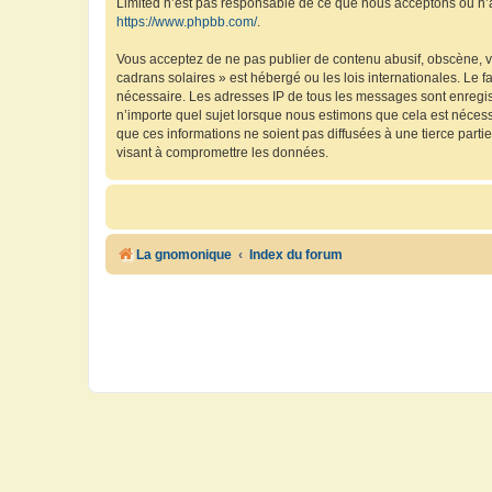
Limited n’est pas responsable de ce que nous acceptons ou n’
https://www.phpbb.com/
.
Vous acceptez de ne pas publier de contenu abusif, obscène, vu
cadrans solaires » est hébergé ou les lois internationales. Le 
nécessaire. Les adresses IP de tous les messages sont enregis
n’importe quel sujet lorsque nous estimons que cela est néces
que ces informations ne soient pas diffusées à une tierce part
visant à compromettre les données.
La gnomonique
Index du forum