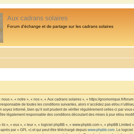
Aux cadrans solaires
Forum d'échange et de partage sur les cadrans solaires
 nous », « notre », « nos », « Aux cadrans solaires », « https://gnomonique.fr/foru
 responsable de toutes les conditions suivantes, alors n’accédez pas et/ou n’utilis
 soyez informé, bien qu’il soit prudent de vérifier régulièrement celles-ci par vous
être légalement responsable des conditions découlant des mises à jour et/ou modif
ls », « eux », « leur », « logiciel phpBB », « www.phpbb.com », « phpBB Limited »,
-après par « GPL ») et qui peut être téléchargé depuis
www.phpbb.com
. Le logicie