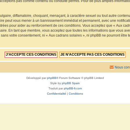
acceptons pas comme contenu ou conduite permis. Pour de plus amples informations
lgaire, diffamatoire, choquant, menaçant, à caractère sexuel ou tout autre contenu 
faire peut vous mener à un bannissement immédiat et permanent, avec une notificatio
trées pour aider au renforcement de ces conditions. Vous acceptez que « Aux cadra
saire. En tant que membre, vous acceptez que toutes les informations que vous av
ie sans votre consentement, ni « Aux cadrans solaires », ni phpBB ne pourront êtr
Nous cont
Développé par
phpBB
® Forum Software © phpBB Limited
Style by
phpBB Spain
Traduit par
phpBB-fr.com
Confidentialité
|
Conditions