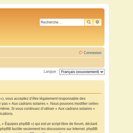
RECHERCHER
RECHERCHE AVA
Connexion
Langue :
m »), vous acceptez d’être légalement responsable des
ez pas « Aux cadrans solaires ». Nous pouvons modifier celles-
-même. Si vous continuez d’utiliser « Aux cadrans solaires »
ications.
 « Équipes phpBB ») qui est un script libre de forum, déclaré
l phpBB facilite seulement les discussions sur Internet. phpBB