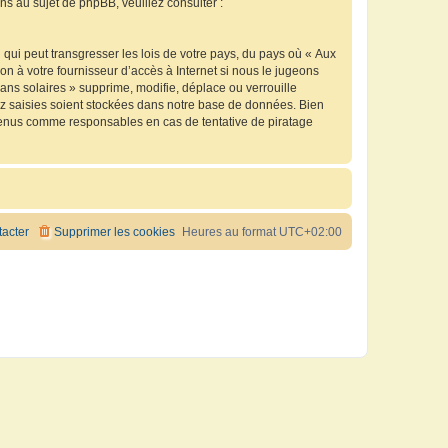
 au sujet de phpBB, veuillez consulter :
qui peut transgresser les lois de votre pays, du pays où « Aux
n à votre fournisseur d’accès à Internet si nous le jugeons
ns solaires » supprime, modifie, déplace ou verrouille
ez saisies soient stockées dans notre base de données. Bien
e tenus comme responsables en cas de tentative de piratage
acter
Supprimer les cookies
Heures au format
UTC+02:00