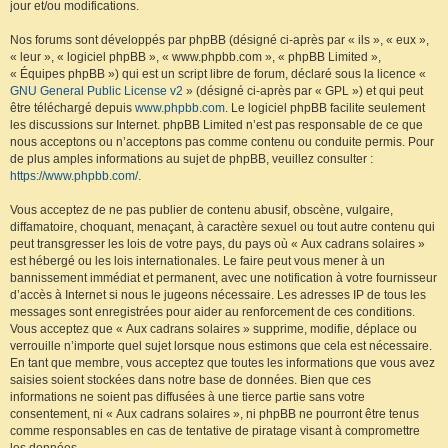
jour et/ou modifications.
Nos forums sont développés par phpBB (désigné ci-après par « ils », « eux »,
« leur », « logiciel phpBB », « www.phpbb.com », « phpBB Limited »,
« Équipes phpBB ») qui est un script libre de forum, déclaré sous la licence «
GNU General Public License v2
» (désigné ci-après par « GPL ») et qui peut
être téléchargé depuis
www.phpbb.com
. Le logiciel phpBB facilite seulement
les discussions sur Internet. phpBB Limited n’est pas responsable de ce que
nous acceptons ou n’acceptons pas comme contenu ou conduite permis. Pour
de plus amples informations au sujet de phpBB, veuillez consulter :
https://www.phpbb.com/
.
Vous acceptez de ne pas publier de contenu abusif, obscène, vulgaire,
diffamatoire, choquant, menaçant, à caractère sexuel ou tout autre contenu qui
peut transgresser les lois de votre pays, du pays où « Aux cadrans solaires »
est hébergé ou les lois internationales. Le faire peut vous mener à un
bannissement immédiat et permanent, avec une notification à votre fournisseur
d’accès à Internet si nous le jugeons nécessaire. Les adresses IP de tous les
messages sont enregistrées pour aider au renforcement de ces conditions.
Vous acceptez que « Aux cadrans solaires » supprime, modifie, déplace ou
verrouille n’importe quel sujet lorsque nous estimons que cela est nécessaire.
En tant que membre, vous acceptez que toutes les informations que vous avez
saisies soient stockées dans notre base de données. Bien que ces
informations ne soient pas diffusées à une tierce partie sans votre
consentement, ni « Aux cadrans solaires », ni phpBB ne pourront être tenus
comme responsables en cas de tentative de piratage visant à compromettre