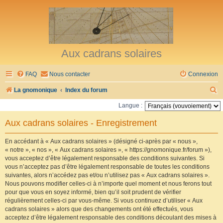
Aux cadrans solaires
FAQ
Nous contacter
Connexion
R
La gnomonique
Index du forum
e
Langue :
c
Aux cadrans solaires - Enregistrement
h
e
En accédant à « Aux cadrans solaires » (désigné ci-après par « nous »,
« notre », « nos », « Aux cadrans solaires », « https://gnomonique.fr/forum »),
r
vous acceptez d’être légalement responsable des conditions suivantes. Si
vous n’acceptez pas d’être légalement responsable de toutes les conditions
c
suivantes, alors n’accédez pas et/ou n’utilisez pas « Aux cadrans solaires ».
h
Nous pouvons modifier celles-ci à n’importe quel moment et nous ferons tout
pour que vous en soyez informé, bien qu’il soit prudent de vérifier
e
régulièrement celles-ci par vous-même. Si vous continuez d’utiliser « Aux
r
cadrans solaires » alors que des changements ont été effectués, vous
acceptez d’être légalement responsable des conditions découlant des mises à