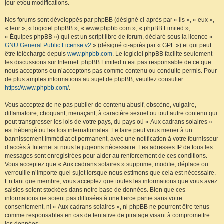
jour et/ou modifications.
Nos forums sont développés par phpBB (désigné ci-après par « ils », « eux »,
« leur », « logiciel phpBB », « www.phpbb.com », « phpBB Limited »,
« Équipes phpBB ») qui est un script libre de forum, déclaré sous la licence «
GNU General Public License v2
» (désigné ci-après par « GPL ») et qui peut
être téléchargé depuis
www.phpbb.com
. Le logiciel phpBB facilite seulement
les discussions sur Internet. phpBB Limited n’est pas responsable de ce que
nous acceptons ou n’acceptons pas comme contenu ou conduite permis. Pour
de plus amples informations au sujet de phpBB, veuillez consulter :
https://www.phpbb.com/
.
Vous acceptez de ne pas publier de contenu abusif, obscène, vulgaire,
diffamatoire, choquant, menaçant, à caractère sexuel ou tout autre contenu qui
peut transgresser les lois de votre pays, du pays où « Aux cadrans solaires »
est hébergé ou les lois internationales. Le faire peut vous mener à un
bannissement immédiat et permanent, avec une notification à votre fournisseur
d’accès à Internet si nous le jugeons nécessaire. Les adresses IP de tous les
messages sont enregistrées pour aider au renforcement de ces conditions.
Vous acceptez que « Aux cadrans solaires » supprime, modifie, déplace ou
verrouille n’importe quel sujet lorsque nous estimons que cela est nécessaire.
En tant que membre, vous acceptez que toutes les informations que vous avez
saisies soient stockées dans notre base de données. Bien que ces
informations ne soient pas diffusées à une tierce partie sans votre
consentement, ni « Aux cadrans solaires », ni phpBB ne pourront être tenus
comme responsables en cas de tentative de piratage visant à compromettre