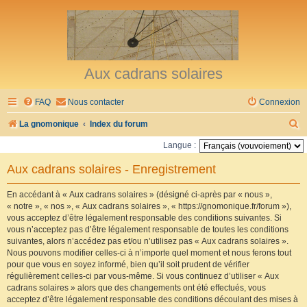
Aux cadrans solaires
FAQ
Nous contacter
Connexion
R
La gnomonique
Index du forum
e
Langue :
c
Aux cadrans solaires - Enregistrement
h
e
En accédant à « Aux cadrans solaires » (désigné ci-après par « nous »,
« notre », « nos », « Aux cadrans solaires », « https://gnomonique.fr/forum »),
r
vous acceptez d’être légalement responsable des conditions suivantes. Si
vous n’acceptez pas d’être légalement responsable de toutes les conditions
c
suivantes, alors n’accédez pas et/ou n’utilisez pas « Aux cadrans solaires ».
h
Nous pouvons modifier celles-ci à n’importe quel moment et nous ferons tout
pour que vous en soyez informé, bien qu’il soit prudent de vérifier
e
régulièrement celles-ci par vous-même. Si vous continuez d’utiliser « Aux
r
cadrans solaires » alors que des changements ont été effectués, vous
acceptez d’être légalement responsable des conditions découlant des mises à