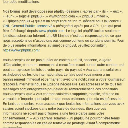
jour et/ou modifications.
Nos forums sont développés par phpBB (désigné ci-après par « ils », « eux »,
« leur », « logiciel phpBB », « www.phpbb.com », « phpBB Limited »,
« Équipes phpBB ») qui est un script libre de forum, déclaré sous la licence «
GNU General Public License v2
» (désigné ci-après par « GPL ») et qui peut
être téléchargé depuis
www.phpbb.com
. Le logiciel phpBB facilite seulement
les discussions sur Internet. phpBB Limited n’est pas responsable de ce que
nous acceptons ou n’acceptons pas comme contenu ou conduite permis. Pour
de plus amples informations au sujet de phpBB, veuillez consulter :
https://www.phpbb.com/
.
Vous acceptez de ne pas publier de contenu abusif, obscène, vulgaire,
diffamatoire, choquant, menaçant, à caractère sexuel ou tout autre contenu qui
peut transgresser les lois de votre pays, du pays où « Aux cadrans solaires »
est hébergé ou les lois internationales. Le faire peut vous mener à un
bannissement immédiat et permanent, avec une notification à votre fournisseur
d’accès à Internet si nous le jugeons nécessaire. Les adresses IP de tous les
messages sont enregistrées pour aider au renforcement de ces conditions.
Vous acceptez que « Aux cadrans solaires » supprime, modifie, déplace ou
verrouille n’importe quel sujet lorsque nous estimons que cela est nécessaire.
En tant que membre, vous acceptez que toutes les informations que vous avez
saisies soient stockées dans notre base de données. Bien que ces
informations ne soient pas diffusées à une tierce partie sans votre
consentement, ni « Aux cadrans solaires », ni phpBB ne pourront être tenus
comme responsables en cas de tentative de piratage visant à compromettre