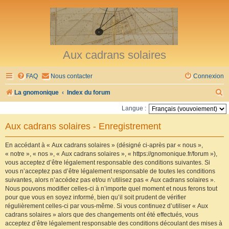
Aux cadrans solaires
FAQ
Nous contacter
Connexion
R
La gnomonique
Index du forum
e
Langue :
c
Aux cadrans solaires - Enregistrement
h
e
En accédant à « Aux cadrans solaires » (désigné ci-après par « nous »,
« notre », « nos », « Aux cadrans solaires », « https://gnomonique.fr/forum »),
r
vous acceptez d’être légalement responsable des conditions suivantes. Si
vous n’acceptez pas d’être légalement responsable de toutes les conditions
c
suivantes, alors n’accédez pas et/ou n’utilisez pas « Aux cadrans solaires ».
h
Nous pouvons modifier celles-ci à n’importe quel moment et nous ferons tout
pour que vous en soyez informé, bien qu’il soit prudent de vérifier
e
régulièrement celles-ci par vous-même. Si vous continuez d’utiliser « Aux
r
cadrans solaires » alors que des changements ont été effectués, vous
acceptez d’être légalement responsable des conditions découlant des mises à