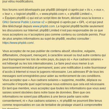
jour et/ou modifications.
Nos forums sont développés par phpBB (désigné ci-après par « ils », « eux »,
« leur », « logiciel phpBB », « www.phpbb.com », « phpBB Limited »,
« Équipes phpBB ») qui est un script libre de forum, déclaré sous la licence «
GNU General Public License v2
» (désigné ci-après par « GPL ») et qui peut
être téléchargé depuis
www.phpbb.com
. Le logiciel phpBB facilite seulement
les discussions sur Internet. phpBB Limited n’est pas responsable de ce que
nous acceptons ou n’acceptons pas comme contenu ou conduite permis. Pour
de plus amples informations au sujet de phpBB, veuillez consulter :
https://www.phpbb.com/
.
Vous acceptez de ne pas publier de contenu abusif, obscène, vulgaire,
diffamatoire, choquant, menaçant, à caractère sexuel ou tout autre contenu qui
peut transgresser les lois de votre pays, du pays où « Aux cadrans solaires »
est hébergé ou les lois internationales. Le faire peut vous mener à un
bannissement immédiat et permanent, avec une notification à votre fournisseur
d’accès à Internet si nous le jugeons nécessaire. Les adresses IP de tous les
messages sont enregistrées pour aider au renforcement de ces conditions.
Vous acceptez que « Aux cadrans solaires » supprime, modifie, déplace ou
verrouille n’importe quel sujet lorsque nous estimons que cela est nécessaire.
En tant que membre, vous acceptez que toutes les informations que vous avez
saisies soient stockées dans notre base de données. Bien que ces
informations ne soient pas diffusées à une tierce partie sans votre
consentement, ni « Aux cadrans solaires », ni phpBB ne pourront être tenus
comme responsables en cas de tentative de piratage visant à compromettre