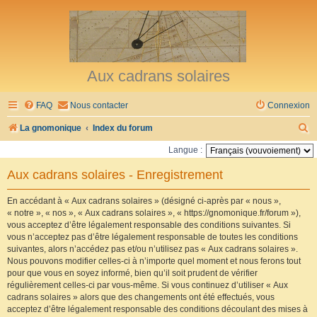
Aux cadrans solaires
FAQ
Nous contacter
Connexion
R
La gnomonique
Index du forum
e
Langue :
c
Aux cadrans solaires - Enregistrement
h
e
En accédant à « Aux cadrans solaires » (désigné ci-après par « nous »,
« notre », « nos », « Aux cadrans solaires », « https://gnomonique.fr/forum »),
r
vous acceptez d’être légalement responsable des conditions suivantes. Si
vous n’acceptez pas d’être légalement responsable de toutes les conditions
c
suivantes, alors n’accédez pas et/ou n’utilisez pas « Aux cadrans solaires ».
h
Nous pouvons modifier celles-ci à n’importe quel moment et nous ferons tout
pour que vous en soyez informé, bien qu’il soit prudent de vérifier
e
régulièrement celles-ci par vous-même. Si vous continuez d’utiliser « Aux
r
cadrans solaires » alors que des changements ont été effectués, vous
acceptez d’être légalement responsable des conditions découlant des mises à