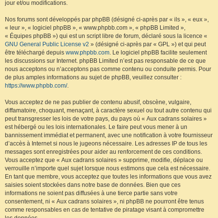
jour et/ou modifications.
Nos forums sont développés par phpBB (désigné ci-après par « ils », « eux »,
« leur », « logiciel phpBB », « www.phpbb.com », « phpBB Limited »,
« Équipes phpBB ») qui est un script libre de forum, déclaré sous la licence «
GNU General Public License v2
» (désigné ci-après par « GPL ») et qui peut
être téléchargé depuis
www.phpbb.com
. Le logiciel phpBB facilite seulement
les discussions sur Internet. phpBB Limited n’est pas responsable de ce que
nous acceptons ou n’acceptons pas comme contenu ou conduite permis. Pour
de plus amples informations au sujet de phpBB, veuillez consulter :
https://www.phpbb.com/
.
Vous acceptez de ne pas publier de contenu abusif, obscène, vulgaire,
diffamatoire, choquant, menaçant, à caractère sexuel ou tout autre contenu qui
peut transgresser les lois de votre pays, du pays où « Aux cadrans solaires »
est hébergé ou les lois internationales. Le faire peut vous mener à un
bannissement immédiat et permanent, avec une notification à votre fournisseur
d’accès à Internet si nous le jugeons nécessaire. Les adresses IP de tous les
messages sont enregistrées pour aider au renforcement de ces conditions.
Vous acceptez que « Aux cadrans solaires » supprime, modifie, déplace ou
verrouille n’importe quel sujet lorsque nous estimons que cela est nécessaire.
En tant que membre, vous acceptez que toutes les informations que vous avez
saisies soient stockées dans notre base de données. Bien que ces
informations ne soient pas diffusées à une tierce partie sans votre
consentement, ni « Aux cadrans solaires », ni phpBB ne pourront être tenus
comme responsables en cas de tentative de piratage visant à compromettre