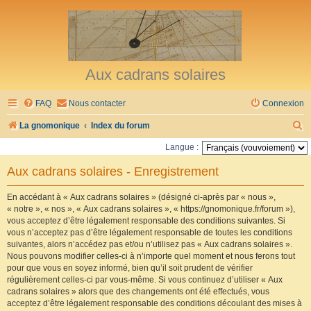
Aux cadrans solaires
FAQ
Nous contacter
Connexion
R
La gnomonique
Index du forum
e
Langue :
c
Aux cadrans solaires - Enregistrement
h
e
En accédant à « Aux cadrans solaires » (désigné ci-après par « nous »,
« notre », « nos », « Aux cadrans solaires », « https://gnomonique.fr/forum »),
r
vous acceptez d’être légalement responsable des conditions suivantes. Si
vous n’acceptez pas d’être légalement responsable de toutes les conditions
c
suivantes, alors n’accédez pas et/ou n’utilisez pas « Aux cadrans solaires ».
h
Nous pouvons modifier celles-ci à n’importe quel moment et nous ferons tout
pour que vous en soyez informé, bien qu’il soit prudent de vérifier
e
régulièrement celles-ci par vous-même. Si vous continuez d’utiliser « Aux
r
cadrans solaires » alors que des changements ont été effectués, vous
acceptez d’être légalement responsable des conditions découlant des mises à