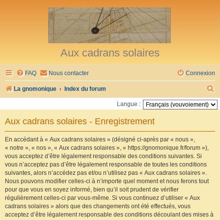
Aux cadrans solaires
FAQ
Nous contacter
Connexion
R
La gnomonique
Index du forum
e
Langue :
c
Aux cadrans solaires - Enregistrement
h
e
En accédant à « Aux cadrans solaires » (désigné ci-après par « nous »,
« notre », « nos », « Aux cadrans solaires », « https://gnomonique.fr/forum »),
r
vous acceptez d’être légalement responsable des conditions suivantes. Si
vous n’acceptez pas d’être légalement responsable de toutes les conditions
c
suivantes, alors n’accédez pas et/ou n’utilisez pas « Aux cadrans solaires ».
h
Nous pouvons modifier celles-ci à n’importe quel moment et nous ferons tout
pour que vous en soyez informé, bien qu’il soit prudent de vérifier
e
régulièrement celles-ci par vous-même. Si vous continuez d’utiliser « Aux
r
cadrans solaires » alors que des changements ont été effectués, vous
acceptez d’être légalement responsable des conditions découlant des mises à