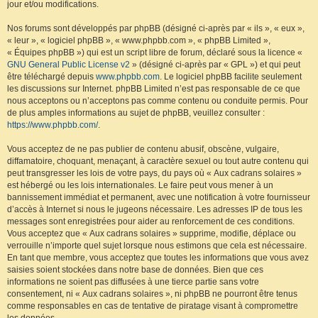
jour et/ou modifications.
Nos forums sont développés par phpBB (désigné ci-après par « ils », « eux »,
« leur », « logiciel phpBB », « www.phpbb.com », « phpBB Limited »,
« Équipes phpBB ») qui est un script libre de forum, déclaré sous la licence «
GNU General Public License v2
» (désigné ci-après par « GPL ») et qui peut
être téléchargé depuis
www.phpbb.com
. Le logiciel phpBB facilite seulement
les discussions sur Internet. phpBB Limited n’est pas responsable de ce que
nous acceptons ou n’acceptons pas comme contenu ou conduite permis. Pour
de plus amples informations au sujet de phpBB, veuillez consulter :
https://www.phpbb.com/
.
Vous acceptez de ne pas publier de contenu abusif, obscène, vulgaire,
diffamatoire, choquant, menaçant, à caractère sexuel ou tout autre contenu qui
peut transgresser les lois de votre pays, du pays où « Aux cadrans solaires »
est hébergé ou les lois internationales. Le faire peut vous mener à un
bannissement immédiat et permanent, avec une notification à votre fournisseur
d’accès à Internet si nous le jugeons nécessaire. Les adresses IP de tous les
messages sont enregistrées pour aider au renforcement de ces conditions.
Vous acceptez que « Aux cadrans solaires » supprime, modifie, déplace ou
verrouille n’importe quel sujet lorsque nous estimons que cela est nécessaire.
En tant que membre, vous acceptez que toutes les informations que vous avez
saisies soient stockées dans notre base de données. Bien que ces
informations ne soient pas diffusées à une tierce partie sans votre
consentement, ni « Aux cadrans solaires », ni phpBB ne pourront être tenus
comme responsables en cas de tentative de piratage visant à compromettre