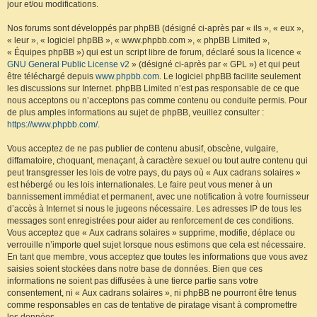
jour et/ou modifications.
Nos forums sont développés par phpBB (désigné ci-après par « ils », « eux »,
« leur », « logiciel phpBB », « www.phpbb.com », « phpBB Limited »,
« Équipes phpBB ») qui est un script libre de forum, déclaré sous la licence «
GNU General Public License v2
» (désigné ci-après par « GPL ») et qui peut
être téléchargé depuis
www.phpbb.com
. Le logiciel phpBB facilite seulement
les discussions sur Internet. phpBB Limited n’est pas responsable de ce que
nous acceptons ou n’acceptons pas comme contenu ou conduite permis. Pour
de plus amples informations au sujet de phpBB, veuillez consulter :
https://www.phpbb.com/
.
Vous acceptez de ne pas publier de contenu abusif, obscène, vulgaire,
diffamatoire, choquant, menaçant, à caractère sexuel ou tout autre contenu qui
peut transgresser les lois de votre pays, du pays où « Aux cadrans solaires »
est hébergé ou les lois internationales. Le faire peut vous mener à un
bannissement immédiat et permanent, avec une notification à votre fournisseur
d’accès à Internet si nous le jugeons nécessaire. Les adresses IP de tous les
messages sont enregistrées pour aider au renforcement de ces conditions.
Vous acceptez que « Aux cadrans solaires » supprime, modifie, déplace ou
verrouille n’importe quel sujet lorsque nous estimons que cela est nécessaire.
En tant que membre, vous acceptez que toutes les informations que vous avez
saisies soient stockées dans notre base de données. Bien que ces
informations ne soient pas diffusées à une tierce partie sans votre
consentement, ni « Aux cadrans solaires », ni phpBB ne pourront être tenus
comme responsables en cas de tentative de piratage visant à compromettre