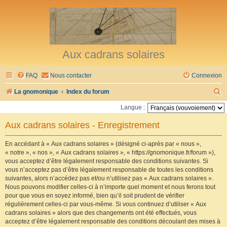
Aux cadrans solaires
FAQ
Nous contacter
Connexion
R
La gnomonique
Index du forum
e
Langue :
c
Aux cadrans solaires - Enregistrement
h
e
En accédant à « Aux cadrans solaires » (désigné ci-après par « nous »,
« notre », « nos », « Aux cadrans solaires », « https://gnomonique.fr/forum »),
r
vous acceptez d’être légalement responsable des conditions suivantes. Si
vous n’acceptez pas d’être légalement responsable de toutes les conditions
c
suivantes, alors n’accédez pas et/ou n’utilisez pas « Aux cadrans solaires ».
h
Nous pouvons modifier celles-ci à n’importe quel moment et nous ferons tout
pour que vous en soyez informé, bien qu’il soit prudent de vérifier
e
régulièrement celles-ci par vous-même. Si vous continuez d’utiliser « Aux
r
cadrans solaires » alors que des changements ont été effectués, vous
acceptez d’être légalement responsable des conditions découlant des mises à