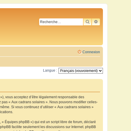
RECHERCHER
RECHERCHE AVA
Connexion
Langue :
m »), vous acceptez d’être légalement responsable des
ez pas « Aux cadrans solaires ». Nous pouvons modifier celles-
-même. Si vous continuez d’utiliser « Aux cadrans solaires »
ications.
 « Équipes phpBB ») qui est un script libre de forum, déclaré
l phpBB facilite seulement les discussions sur Internet. phpBB