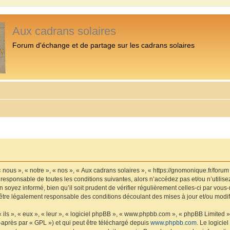
Aux cadrans solaires
Forum d'échange et de partage sur les cadrans solaires
 nous », « notre », « nos », « Aux cadrans solaires », « https://gnomonique.fr/foru
 responsable de toutes les conditions suivantes, alors n’accédez pas et/ou n’utilis
 soyez informé, bien qu’il soit prudent de vérifier régulièrement celles-ci par vous
être légalement responsable des conditions découlant des mises à jour et/ou modif
ls », « eux », « leur », « logiciel phpBB », « www.phpbb.com », « phpBB Limited »,
-après par « GPL ») et qui peut être téléchargé depuis
www.phpbb.com
. Le logicie