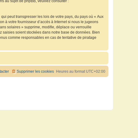
 au sujet de phpBB, veuillez consulter :
qui peut transgresser les lois de votre pays, du pays où « Aux
n à votre fournisseur d’accès à Internet si nous le jugeons
ns solaires » supprime, modifie, déplace ou verrouille
ez saisies soient stockées dans notre base de données. Bien
e tenus comme responsables en cas de tentative de piratage
acter
Supprimer les cookies
Heures au format
UTC+02:00