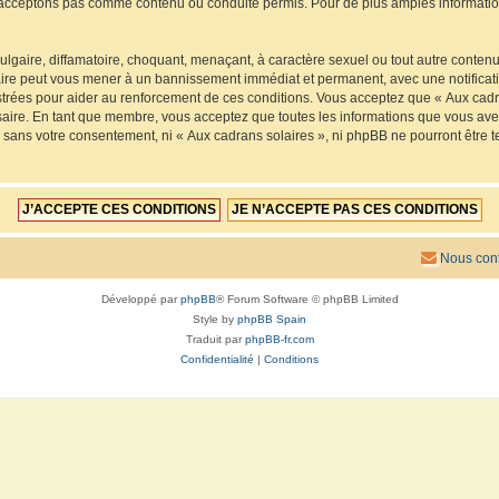
acceptons pas comme contenu ou conduite permis. Pour de plus amples informations
lgaire, diffamatoire, choquant, menaçant, à caractère sexuel ou tout autre contenu 
faire peut vous mener à un bannissement immédiat et permanent, avec une notificatio
trées pour aider au renforcement de ces conditions. Vous acceptez que « Aux cadra
saire. En tant que membre, vous acceptez que toutes les informations que vous av
ie sans votre consentement, ni « Aux cadrans solaires », ni phpBB ne pourront êtr
Nous cont
Développé par
phpBB
® Forum Software © phpBB Limited
Style by
phpBB Spain
Traduit par
phpBB-fr.com
Confidentialité
|
Conditions