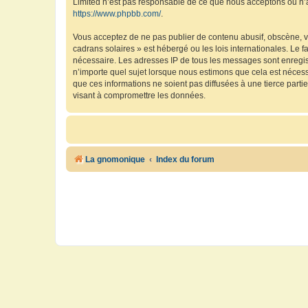
Limited n’est pas responsable de ce que nous acceptons ou n’
https://www.phpbb.com/
.
Vous acceptez de ne pas publier de contenu abusif, obscène, vu
cadrans solaires » est hébergé ou les lois internationales. Le 
nécessaire. Les adresses IP de tous les messages sont enregis
n’importe quel sujet lorsque nous estimons que cela est néces
que ces informations ne soient pas diffusées à une tierce part
visant à compromettre les données.
La gnomonique
Index du forum