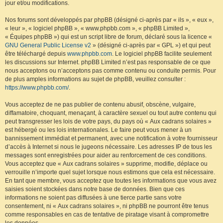
jour et/ou modifications.
Nos forums sont développés par phpBB (désigné ci-après par « ils », « eux »,
« leur », « logiciel phpBB », « www.phpbb.com », « phpBB Limited »,
« Équipes phpBB ») qui est un script libre de forum, déclaré sous la licence «
GNU General Public License v2
» (désigné ci-après par « GPL ») et qui peut
être téléchargé depuis
www.phpbb.com
. Le logiciel phpBB facilite seulement
les discussions sur Internet. phpBB Limited n’est pas responsable de ce que
nous acceptons ou n’acceptons pas comme contenu ou conduite permis. Pour
de plus amples informations au sujet de phpBB, veuillez consulter :
https://www.phpbb.com/
.
Vous acceptez de ne pas publier de contenu abusif, obscène, vulgaire,
diffamatoire, choquant, menaçant, à caractère sexuel ou tout autre contenu qui
peut transgresser les lois de votre pays, du pays où « Aux cadrans solaires »
est hébergé ou les lois internationales. Le faire peut vous mener à un
bannissement immédiat et permanent, avec une notification à votre fournisseur
d’accès à Internet si nous le jugeons nécessaire. Les adresses IP de tous les
messages sont enregistrées pour aider au renforcement de ces conditions.
Vous acceptez que « Aux cadrans solaires » supprime, modifie, déplace ou
verrouille n’importe quel sujet lorsque nous estimons que cela est nécessaire.
En tant que membre, vous acceptez que toutes les informations que vous avez
saisies soient stockées dans notre base de données. Bien que ces
informations ne soient pas diffusées à une tierce partie sans votre
consentement, ni « Aux cadrans solaires », ni phpBB ne pourront être tenus
comme responsables en cas de tentative de piratage visant à compromettre