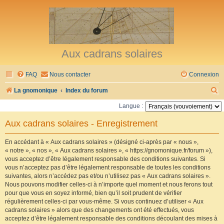
Aux cadrans solaires
FAQ
Nous contacter
Connexion
R
La gnomonique
Index du forum
e
Langue :
c
Aux cadrans solaires - Enregistrement
h
e
En accédant à « Aux cadrans solaires » (désigné ci-après par « nous »,
« notre », « nos », « Aux cadrans solaires », « https://gnomonique.fr/forum »),
r
vous acceptez d’être légalement responsable des conditions suivantes. Si
vous n’acceptez pas d’être légalement responsable de toutes les conditions
c
suivantes, alors n’accédez pas et/ou n’utilisez pas « Aux cadrans solaires ».
h
Nous pouvons modifier celles-ci à n’importe quel moment et nous ferons tout
pour que vous en soyez informé, bien qu’il soit prudent de vérifier
e
régulièrement celles-ci par vous-même. Si vous continuez d’utiliser « Aux
r
cadrans solaires » alors que des changements ont été effectués, vous
acceptez d’être légalement responsable des conditions découlant des mises à