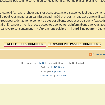
acceptons pas comme contenu ou conduite permis. Pour de plus amples informations
lgaire, diffamatoire, choquant, menaçant, à caractère sexuel ou tout autre contenu 
faire peut vous mener à un bannissement immédiat et permanent, avec une notificatio
trées pour aider au renforcement de ces conditions. Vous acceptez que « Aux cadra
saire. En tant que membre, vous acceptez que toutes les informations que vous av
ie sans votre consentement, ni « Aux cadrans solaires », ni phpBB ne pourront êtr
Nous cont
Développé par
phpBB
® Forum Software © phpBB Limited
Style by
phpBB Spain
Traduit par
phpBB-fr.com
Confidentialité
|
Conditions