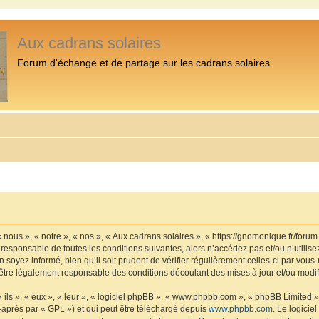
Aux cadrans solaires
Forum d'échange et de partage sur les cadrans solaires
 nous », « notre », « nos », « Aux cadrans solaires », « https://gnomonique.fr/foru
 responsable de toutes les conditions suivantes, alors n’accédez pas et/ou n’utilis
 soyez informé, bien qu’il soit prudent de vérifier régulièrement celles-ci par vous
être légalement responsable des conditions découlant des mises à jour et/ou modif
ls », « eux », « leur », « logiciel phpBB », « www.phpbb.com », « phpBB Limited »,
-après par « GPL ») et qui peut être téléchargé depuis
www.phpbb.com
. Le logicie