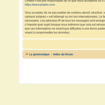
Limited n’est pas responsable de ce que nous acceptons ou n’
https://www.phpbb.com/
.
Vous acceptez de ne pas publier de contenu abusif, obscène, vu
cadrans solaires » est hébergé ou les lois internationales. Le 
nécessaire. Les adresses IP de tous les messages sont enregis
n’importe quel sujet lorsque nous estimons que cela est néces
que ces informations ne soient pas diffusées à une tierce part
visant à compromettre les données.
La gnomonique
Index du forum