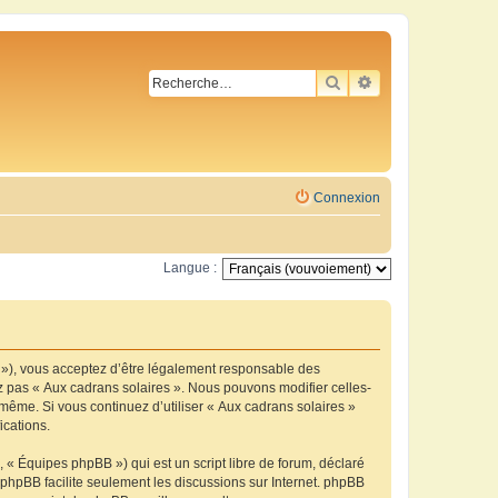
RECHERCHER
RECHERCHE AVA
Connexion
Langue :
m »), vous acceptez d’être légalement responsable des
ez pas « Aux cadrans solaires ». Nous pouvons modifier celles-
-même. Si vous continuez d’utiliser « Aux cadrans solaires »
ications.
 « Équipes phpBB ») qui est un script libre de forum, déclaré
l phpBB facilite seulement les discussions sur Internet. phpBB