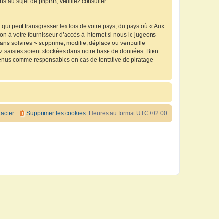
 au sujet de phpBB, veuillez consulter :
qui peut transgresser les lois de votre pays, du pays où « Aux
n à votre fournisseur d’accès à Internet si nous le jugeons
ns solaires » supprime, modifie, déplace ou verrouille
ez saisies soient stockées dans notre base de données. Bien
e tenus comme responsables en cas de tentative de piratage
acter
Supprimer les cookies
Heures au format
UTC+02:00