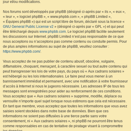
jour et/ou modifications.
Nos forums sont développés par phpBB (désigné ci-après par « ils », « eux »,
« leur », « logiciel phpBB », « www.phpbb.com », « phpBB Limited »,
« Équipes phpBB ») qui est un script libre de forum, déclaré sous la licence «
GNU General Public License v2
» (désigné ci-après par « GPL ») et qui peut
être téléchargé depuis
www.phpbb.com
. Le logiciel phpBB facilite seulement
les discussions sur Internet. phpBB Limited n’est pas responsable de ce que
nous acceptons ou n’acceptons pas comme contenu ou conduite permis. Pour
de plus amples informations au sujet de phpBB, veuillez consulter :
https://www.phpbb.com/
.
Vous acceptez de ne pas publier de contenu abusif, obscène, vulgaire,
diffamatoire, choquant, menaçant, à caractère sexuel ou tout autre contenu qui
peut transgresser les lois de votre pays, du pays où « Aux cadrans solaires »
est hébergé ou les lois internationales. Le faire peut vous mener à un
bannissement immédiat et permanent, avec une notification à votre fournisseur
d’accès à Internet si nous le jugeons nécessaire. Les adresses IP de tous les
messages sont enregistrées pour aider au renforcement de ces conditions.
Vous acceptez que « Aux cadrans solaires » supprime, modifie, déplace ou
verrouille n’importe quel sujet lorsque nous estimons que cela est nécessaire.
En tant que membre, vous acceptez que toutes les informations que vous avez
saisies soient stockées dans notre base de données. Bien que ces
informations ne soient pas diffusées à une tierce partie sans votre
consentement, ni « Aux cadrans solaires », ni phpBB ne pourront être tenus
comme responsables en cas de tentative de piratage visant à compromettre