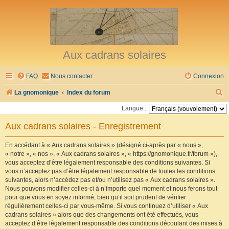
Aux cadrans solaires
FAQ
Nous contacter
Connexion
R
La gnomonique
Index du forum
e
Langue :
c
Aux cadrans solaires - Enregistrement
h
e
En accédant à « Aux cadrans solaires » (désigné ci-après par « nous »,
« notre », « nos », « Aux cadrans solaires », « https://gnomonique.fr/forum »),
r
vous acceptez d’être légalement responsable des conditions suivantes. Si
vous n’acceptez pas d’être légalement responsable de toutes les conditions
c
suivantes, alors n’accédez pas et/ou n’utilisez pas « Aux cadrans solaires ».
h
Nous pouvons modifier celles-ci à n’importe quel moment et nous ferons tout
pour que vous en soyez informé, bien qu’il soit prudent de vérifier
e
régulièrement celles-ci par vous-même. Si vous continuez d’utiliser « Aux
r
cadrans solaires » alors que des changements ont été effectués, vous
acceptez d’être légalement responsable des conditions découlant des mises à