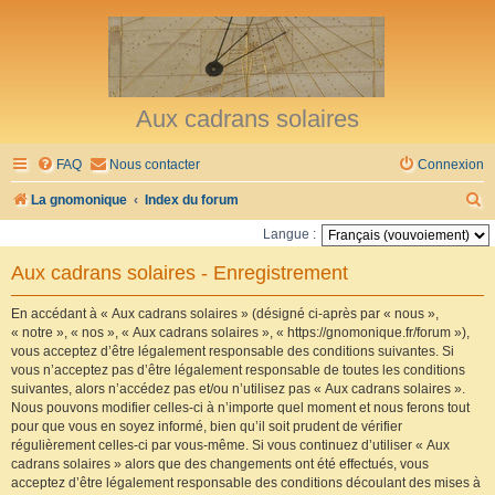
Aux cadrans solaires
FAQ
Nous contacter
Connexion
R
La gnomonique
Index du forum
e
Langue :
c
Aux cadrans solaires - Enregistrement
h
e
En accédant à « Aux cadrans solaires » (désigné ci-après par « nous »,
« notre », « nos », « Aux cadrans solaires », « https://gnomonique.fr/forum »),
r
vous acceptez d’être légalement responsable des conditions suivantes. Si
vous n’acceptez pas d’être légalement responsable de toutes les conditions
c
suivantes, alors n’accédez pas et/ou n’utilisez pas « Aux cadrans solaires ».
h
Nous pouvons modifier celles-ci à n’importe quel moment et nous ferons tout
pour que vous en soyez informé, bien qu’il soit prudent de vérifier
e
régulièrement celles-ci par vous-même. Si vous continuez d’utiliser « Aux
r
cadrans solaires » alors que des changements ont été effectués, vous
acceptez d’être légalement responsable des conditions découlant des mises à