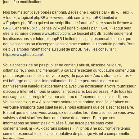
jour et/ou modifications.
Nos forums sont développés par phpBB (désigné ci-après par « ils », « eux »,
« leur », « logiciel phpBB », « www.phpbb.com », « phpBB Limited »,
« Équipes phpBB ») qui est un script libre de forum, déclaré sous la licence «
GNU General Public License v2
» (désigné ci-après par « GPL ») et qui peut
être téléchargé depuis
www.phpbb.com
. Le logiciel phpBB facilite seulement
les discussions sur Internet. phpBB Limited n’est pas responsable de ce que
nous acceptons ou n’acceptons pas comme contenu ou conduite permis. Pour
de plus amples informations au sujet de phpBB, veuillez consulter :
https://www.phpbb.com/
.
Vous acceptez de ne pas publier de contenu abusif, obscène, vulgaire,
diffamatoire, choquant, menaçant, à caractère sexuel ou tout autre contenu qui
peut transgresser les lois de votre pays, du pays où « Aux cadrans solaires »
est hébergé ou les lois internationales. Le faire peut vous mener à un
bannissement immédiat et permanent, avec une notification à votre fournisseur
d’accès à Internet si nous le jugeons nécessaire. Les adresses IP de tous les
messages sont enregistrées pour aider au renforcement de ces conditions.
Vous acceptez que « Aux cadrans solaires » supprime, modifie, déplace ou
verrouille n’importe quel sujet lorsque nous estimons que cela est nécessaire.
En tant que membre, vous acceptez que toutes les informations que vous avez
saisies soient stockées dans notre base de données. Bien que ces
informations ne soient pas diffusées à une tierce partie sans votre
consentement, ni « Aux cadrans solaires », ni phpBB ne pourront être tenus
comme responsables en cas de tentative de piratage visant à compromettre