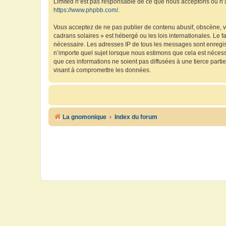
Limited n’est pas responsable de ce que nous acceptons ou n’
https://www.phpbb.com/
.
Vous acceptez de ne pas publier de contenu abusif, obscène, vu
cadrans solaires » est hébergé ou les lois internationales. Le 
nécessaire. Les adresses IP de tous les messages sont enregis
n’importe quel sujet lorsque nous estimons que cela est néces
que ces informations ne soient pas diffusées à une tierce part
visant à compromettre les données.
La gnomonique
Index du forum