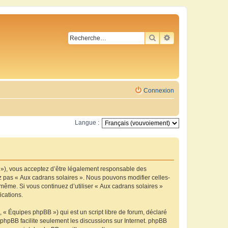
RECHERCHER
RECHERCHE AVA
Connexion
Langue :
m »), vous acceptez d’être légalement responsable des
ez pas « Aux cadrans solaires ». Nous pouvons modifier celles-
-même. Si vous continuez d’utiliser « Aux cadrans solaires »
ications.
 « Équipes phpBB ») qui est un script libre de forum, déclaré
l phpBB facilite seulement les discussions sur Internet. phpBB