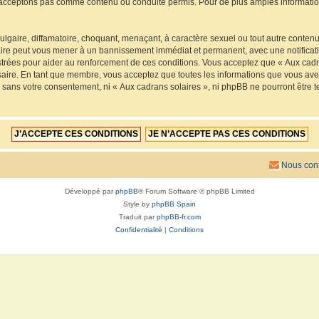
acceptons pas comme contenu ou conduite permis. Pour de plus amples informations
lgaire, diffamatoire, choquant, menaçant, à caractère sexuel ou tout autre contenu 
faire peut vous mener à un bannissement immédiat et permanent, avec une notificatio
trées pour aider au renforcement de ces conditions. Vous acceptez que « Aux cadra
saire. En tant que membre, vous acceptez que toutes les informations que vous av
ie sans votre consentement, ni « Aux cadrans solaires », ni phpBB ne pourront êtr
Nous cont
Développé par
phpBB
® Forum Software © phpBB Limited
Style by
phpBB Spain
Traduit par
phpBB-fr.com
Confidentialité
|
Conditions