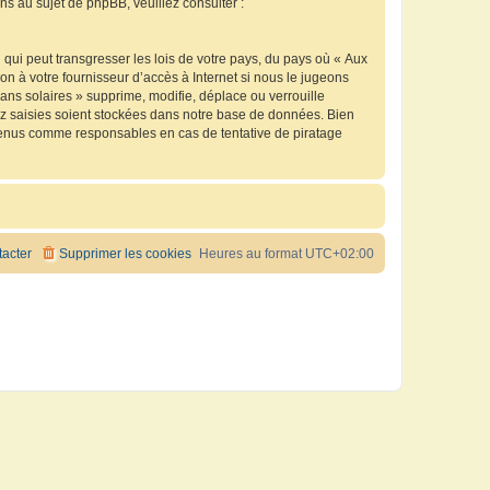
 au sujet de phpBB, veuillez consulter :
qui peut transgresser les lois de votre pays, du pays où « Aux
n à votre fournisseur d’accès à Internet si nous le jugeons
ns solaires » supprime, modifie, déplace ou verrouille
ez saisies soient stockées dans notre base de données. Bien
e tenus comme responsables en cas de tentative de piratage
acter
Supprimer les cookies
Heures au format
UTC+02:00