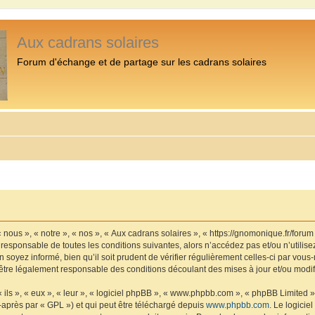
Aux cadrans solaires
Forum d'échange et de partage sur les cadrans solaires
 nous », « notre », « nos », « Aux cadrans solaires », « https://gnomonique.fr/foru
 responsable de toutes les conditions suivantes, alors n’accédez pas et/ou n’utilis
 soyez informé, bien qu’il soit prudent de vérifier régulièrement celles-ci par vous
être légalement responsable des conditions découlant des mises à jour et/ou modif
ls », « eux », « leur », « logiciel phpBB », « www.phpbb.com », « phpBB Limited »,
-après par « GPL ») et qui peut être téléchargé depuis
www.phpbb.com
. Le logicie