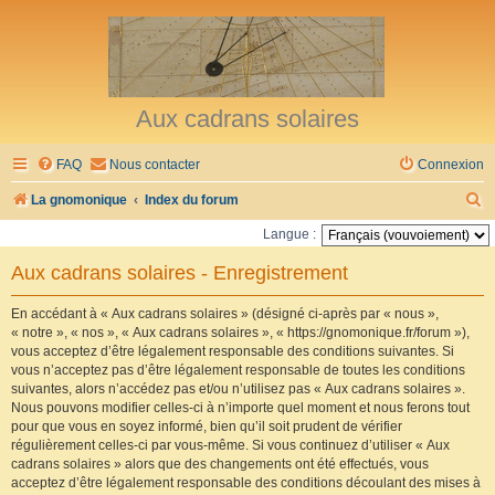
Aux cadrans solaires
FAQ
Nous contacter
Connexion
R
La gnomonique
Index du forum
e
Langue :
c
Aux cadrans solaires - Enregistrement
h
e
En accédant à « Aux cadrans solaires » (désigné ci-après par « nous »,
« notre », « nos », « Aux cadrans solaires », « https://gnomonique.fr/forum »),
r
vous acceptez d’être légalement responsable des conditions suivantes. Si
vous n’acceptez pas d’être légalement responsable de toutes les conditions
c
suivantes, alors n’accédez pas et/ou n’utilisez pas « Aux cadrans solaires ».
h
Nous pouvons modifier celles-ci à n’importe quel moment et nous ferons tout
pour que vous en soyez informé, bien qu’il soit prudent de vérifier
e
régulièrement celles-ci par vous-même. Si vous continuez d’utiliser « Aux
r
cadrans solaires » alors que des changements ont été effectués, vous
acceptez d’être légalement responsable des conditions découlant des mises à