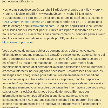
jour et/ou modifications.
Nos forums sont développés par phpBB (désigné ci-après par « ils », « eux »,
« leur », « logiciel phpBB », « www.phpbb.com », « phpBB Limited »,
« Équipes phpBB ») qui est un script libre de forum, déclaré sous la licence «
GNU General Public License v2
» (désigné ci-après par « GPL ») et qui peut
être téléchargé depuis
www.phpbb.com
. Le logiciel phpBB facilite seulement
les discussions sur Internet. phpBB Limited n’est pas responsable de ce que
nous acceptons ou n’acceptons pas comme contenu ou conduite permis. Pour
de plus amples informations au sujet de phpBB, veuillez consulter :
https://www.phpbb.com/
.
Vous acceptez de ne pas publier de contenu abusif, obscène, vulgaire,
diffamatoire, choquant, menaçant, à caractère sexuel ou tout autre contenu qui
peut transgresser les lois de votre pays, du pays où « Aux cadrans solaires »
est hébergé ou les lois internationales. Le faire peut vous mener à un
bannissement immédiat et permanent, avec une notification à votre fournisseur
d’accès à Internet si nous le jugeons nécessaire. Les adresses IP de tous les
messages sont enregistrées pour aider au renforcement de ces conditions.
Vous acceptez que « Aux cadrans solaires » supprime, modifie, déplace ou
verrouille n’importe quel sujet lorsque nous estimons que cela est nécessaire.
En tant que membre, vous acceptez que toutes les informations que vous avez
saisies soient stockées dans notre base de données. Bien que ces
informations ne soient pas diffusées à une tierce partie sans votre
consentement, ni « Aux cadrans solaires », ni phpBB ne pourront être tenus
comme responsables en cas de tentative de piratage visant à compromettre