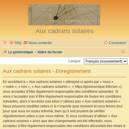
Aux cadrans solaires
FAQ
Nous contacter
Connexion
R
La gnomonique
Index du forum
e
Langue :
c
Aux cadrans solaires - Enregistrement
h
e
En accédant à « Aux cadrans solaires » (désigné ci-après par « nous »,
« notre », « nos », « Aux cadrans solaires », « https://gnomonique.fr/forum »),
r
vous acceptez d’être légalement responsable des conditions suivantes. Si
vous n’acceptez pas d’être légalement responsable de toutes les conditions
c
suivantes, alors n’accédez pas et/ou n’utilisez pas « Aux cadrans solaires ».
h
Nous pouvons modifier celles-ci à n’importe quel moment et nous ferons tout
pour que vous en soyez informé, bien qu’il soit prudent de vérifier
e
régulièrement celles-ci par vous-même. Si vous continuez d’utiliser « Aux
r
cadrans solaires » alors que des changements ont été effectués, vous
acceptez d’être légalement responsable des conditions découlant des mises à