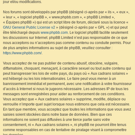
jour et/ou modifications.
Nos forums sont développés par phpBB (désigné ci-après par « ils », « eux »,
« leur », « logiciel phpBB », « www.phpbb.com », « phpBB Limited »,
« Équipes phpBB ») qui est un script libre de forum, déclaré sous la licence «
GNU General Public License v2
» (désigné ci-après par « GPL ») et qui peut
être téléchargé depuis
www.phpbb.com
. Le logiciel phpBB facilite seulement
les discussions sur Internet. phpBB Limited n’est pas responsable de ce que
nous acceptons ou n’acceptons pas comme contenu ou conduite permis. Pour
de plus amples informations au sujet de phpBB, veuillez consulter :
https://www.phpbb.com/
.
Vous acceptez de ne pas publier de contenu abusif, obscène, vulgaire,
diffamatoire, choquant, menaçant, à caractère sexuel ou tout autre contenu qui
peut transgresser les lois de votre pays, du pays où « Aux cadrans solaires »
est hébergé ou les lois internationales. Le faire peut vous mener à un
bannissement immédiat et permanent, avec une notification à votre fournisseur
d’accès à Internet si nous le jugeons nécessaire. Les adresses IP de tous les
messages sont enregistrées pour aider au renforcement de ces conditions.
Vous acceptez que « Aux cadrans solaires » supprime, modifie, déplace ou
verrouille n’importe quel sujet lorsque nous estimons que cela est nécessaire.
En tant que membre, vous acceptez que toutes les informations que vous avez
saisies soient stockées dans notre base de données. Bien que ces
informations ne soient pas diffusées à une tierce partie sans votre
consentement, ni « Aux cadrans solaires », ni phpBB ne pourront être tenus
comme responsables en cas de tentative de piratage visant à compromettre